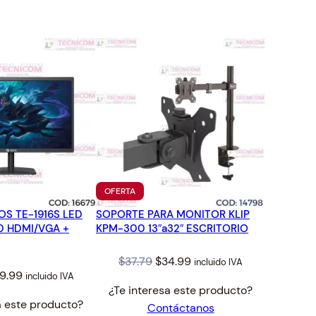
TO
PRODUCTO
OFERTA
EN
S TE-1916S LED
SOPORTE PARA MONITOR KLIP
OFERTA
00 HDMI/VGA +
KPM-300 13″a32″ ESCRITORIO
Original
Current
$
37.79
$
34.99
incluido IVA
iginal
Current
9.99
incluido IVA
price
price
¿Te interesa este producto?
ice
price
was:
is:
a este producto?
Contáctanos
s:
is:
$37.79.
$34.99.