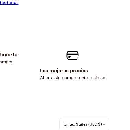
táctanos
6.39.
$79.99.
Soporte
compra
Los mejores precios
Ahorra sin comprometer calidad
United States (USD $)