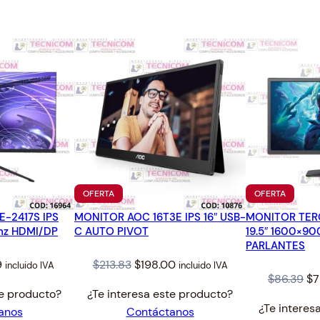
8
.
8
.
PRODUCTO
PRODUC
OFERTA
OFERTA
EN
EN
-2417S IPS
MONITOR AOC 16T3E IPS 16″ USB-
OFERTA
MONITOR TERO
OFERTA
4hz HDMI/DP
C AUTO PIVOT
19.5″ 1600×9
PARLANTES
l
Current
Original
Current
9
$
213.83
$
198.00
incluido IVA
incluido IVA
Or
$
86.39
$
7
price
price
price
te producto?
¿Te interesa este producto?
pr
is:
was:
is:
¿Te interes
anos
Contáctanos
wa
$195.99.
$213.83.
$198.00.