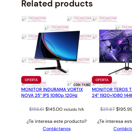
Related products
PRODUCTO
PRODUCTO
OFERTA
OFERTA
EN
EN
MONITOR INDURAMA VORTIX
OFERTA
MONITOR TEROS TE
OFERTA
NOVA 25″ IPS 1080p 120Hz
24″ 1920×1080 14
Original
Current
Origina
$
156.61
$
145.00
$
211.67
$
195.9
incluido IVA
price
price
price
¿Te interesa este producto?
¿Te interesa es
was:
is:
was:
Contáctanos
Contáct
$156.61.
$145.00.
$211.67.