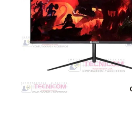
Switche
Monitores y TV
Suministros de Impresión
Punto de Venta
Conver
Accesorios y Periféricos
Adapta
Protección Eléctrica
Repuestos
Software