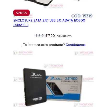
PRODUCTO
OFERTA
EN
ENCLOSURE SATA 2.5″ USB 3.0 ADATA EC600
OFERTA
DURABLE
Original
Current
$
18.91
$
17.50
incluido IVA
price
price
¿Te interesa este producto?
Contáctanos
was:
is:
$18.91.
$17.50.