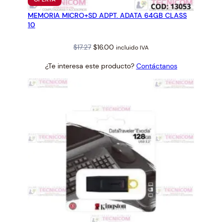
EN
MEMORIA MICRO+SD ADPT. ADATA 64GB CLASS
OFERTA
10
Original
Current
$
17.27
$
16.00
incluido IVA
price
price
¿Te interesa este producto?
Contáctanos
was:
is:
$17.27.
$16.00.