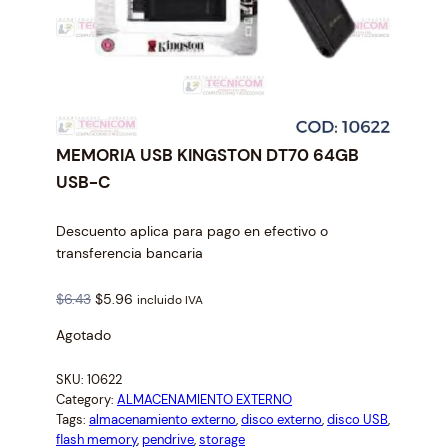
MEMORIA USB KINGSTON DT70 64GB
USB-C
Descuento aplica para pago en efectivo o
transferencia bancaria
O
C
$
6.43
$
5.96
incluido IVA
r
u
Agotado
i
r
g
r
SKU:
10622
i
e
Category:
ALMACENAMIENTO EXTERNO
n
n
Tags:
almacenamiento externo
, 
disco externo
, 
disco USB
, 
a
t
flash memory
, 
pendrive
, 
storage