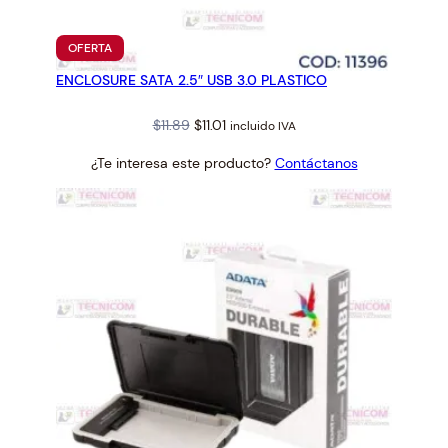
PRODUCTO
OFERTA
EN
ENCLOSURE SATA 2.5″ USB 3.0 PLASTICO
OFERTA
Original
Current
$
11.89
$
11.01
incluido IVA
price
price
¿Te interesa este producto?
Contáctanos
was:
is:
$11.89.
$11.01.