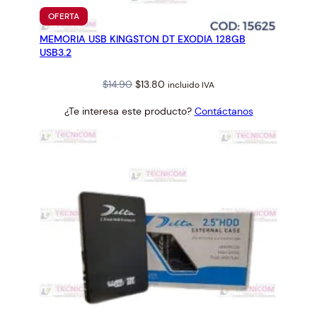
PRODUCTO
OFERTA
EN
MEMORIA USB KINGSTON DT EXODIA 128GB
OFERTA
USB3.2
Original
Current
$
14.90
$
13.80
incluido IVA
price
price
¿Te interesa este producto?
Contáctanos
was:
is:
$14.90.
$13.80.