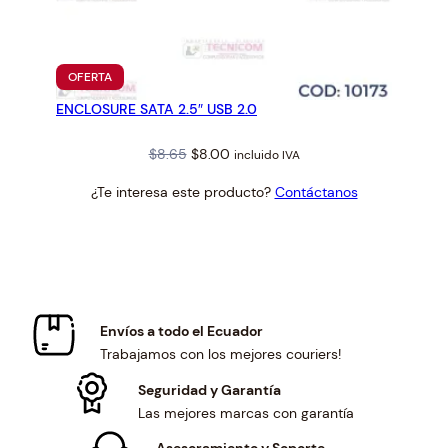
PRODUCTO
OFERTA
EN
ENCLOSURE SATA 2.5″ USB 2.0
OFERTA
Original
Current
$
8.65
$
8.00
incluido IVA
price
price
¿Te interesa este producto?
Contáctanos
was:
is:
$8.65.
$8.00.
Envíos a todo el Ecuador
Trabajamos con los mejores couriers!
Seguridad y Garantía
Las mejores marcas con garantía
Asesoramiento y Soporte