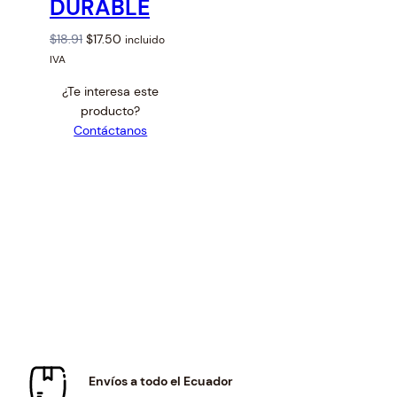
DURABLE
E
R
T
O
C
$
18.91
$
17.50
incluido
A
r
u
IVA
i
r
¿Te interesa este
g
r
producto?
i
e
Contáctanos
n
n
a
t
l
p
p
r
r
i
i
c
c
e
e
i
w
s
a
:
s
$
:
1
$
7
Envíos a todo el Ecuador
1
.