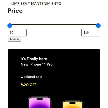
e
LIMPIEZA Y MANTENIMIENTO
g
Price
o
r
í
a
Aplicar
It’s Finally here
New iPhone 14 Pro
weekend sale
%20 OFF