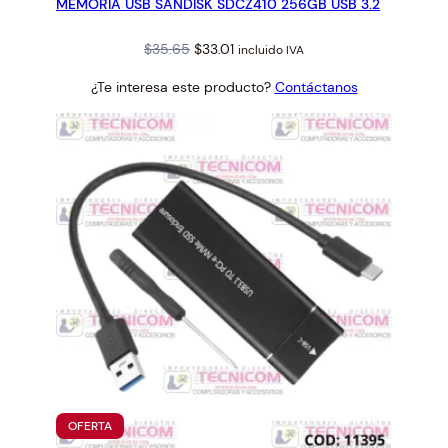
MEMORIA USB SANDISK SDCZ410 256GB USB 3.2
OFERTA
Original
Current
$
35.65
$
33.01
incluido IVA
price
price
¿Te interesa este producto?
Contáctanos
was:
is:
$35.65.
$33.01.
PRODUCTO
OFERTA
EN