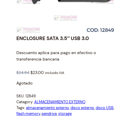
ENCLOSURE SATA 3.5″ USB 3.0
Descuento aplica para pago en efectivo o
transferencia bancaria
O
C
$
24.84
$
23.00
incluido IVA
r
u
Agotado
i
r
g
r
SKU:
12849
i
e
Category:
ALMACENAMIENTO EXTERNO
n
n
Tags:
almacenamiento externo
, 
disco externo
, 
disco USB
, 
a
t
flash memory
, 
pendrive
, 
storage
l
p
p
r
r
i