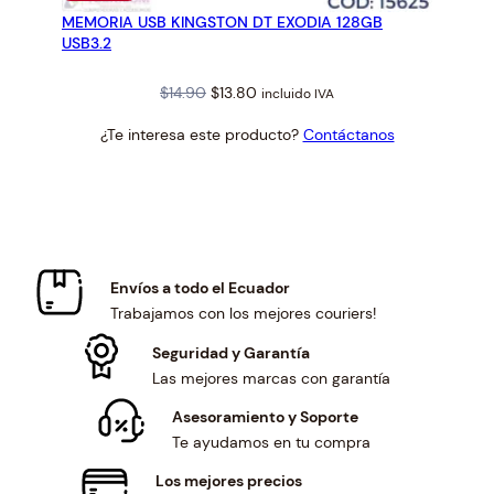
EN
MEMORIA USB KINGSTON DT EXODIA 128GB
OFERTA
USB3.2
Original
Current
$
14.90
$
13.80
incluido IVA
price
price
¿Te interesa este producto?
Contáctanos
was:
is:
$14.90.
$13.80.
Envíos a todo el Ecuador
Trabajamos con los mejores couriers!
Seguridad y Garantía
Las mejores marcas con garantía
Asesoramiento y Soporte
Te ayudamos en tu compra
Los mejores precios