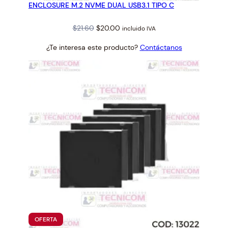
ENCLOSURE M.2 NVME DUAL USB3.1 TIPO C
OFERTA
Original
Current
$
21.60
$
20.00
incluido IVA
price
price
¿Te interesa este producto?
Contáctanos
was:
is:
$21.60.
$20.00.
PRODUCTO
OFERTA
EN