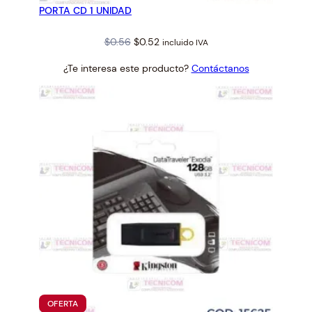
PORTA CD 1 UNIDAD
OFERTA
Original
Current
$
0.56
$
0.52
incluido IVA
price
price
¿Te interesa este producto?
Contáctanos
was:
is:
$0.56.
$0.52.
PRODUCTO
OFERTA