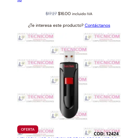
Original
Current
$
17.27
$
16.00
incluido IVA
price
price
¿Te interesa este producto?
Contáctanos
was:
is:
$17.27.
$16.00.
PRODUCTO
OFERTA
EN