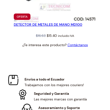
PRODUCTO
OFERTA
EN
DETECTOR DE METALES DE MANO MD100
OFERTA
Original
Current
$
16.63
$
15.40
incluido IVA
price
price
¿Te interesa este producto?
Contáctanos
was:
is:
$16.63.
$15.40.
Envíos a todo el Ecuador
Trabajamos con los mejores couriers!
Seguridad y Garantía
Las mejores marcas con garantía
Asesoramiento y Soporte