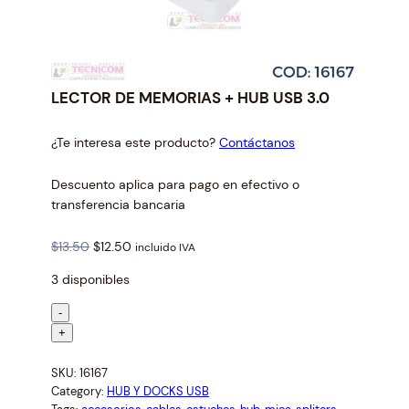
LECTOR DE MEMORIAS + HUB USB 3.0
¿Te interesa este producto?
Contáctanos
Descuento aplica para pago en efectivo o
transferencia bancaria
O
C
$
13.50
$
12.50
incluido IVA
r
u
3 disponibles
i
r
g
r
L
-
i
e
E
+
n
n
C
a
t
SKU:
16167
T
l
p
Category:
HUB Y DOCKS USB
O
p
r