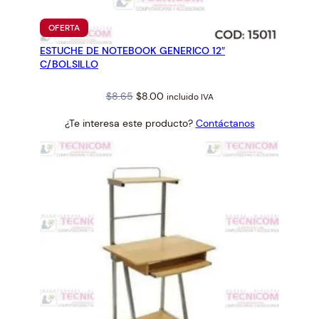
PRODUCTO
OFERTA
EN
ESTUCHE DE NOTEBOOK GENERICO 12″
OFERTA
C/BOLSILLO
Original
Current
$
8.65
$
8.00
incluido IVA
price
price
¿Te interesa este producto?
Contáctanos
was:
is:
$8.65.
$8.00.