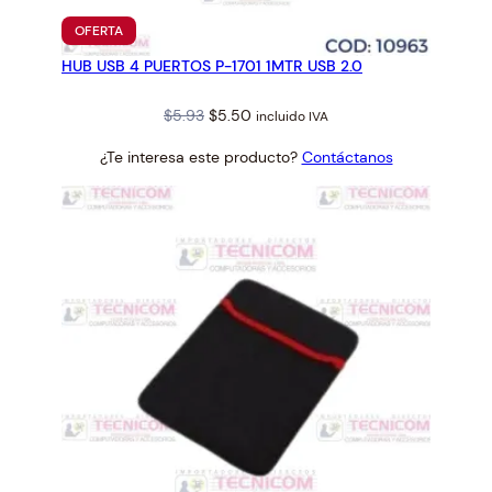
.
PRODUCTO
OFERTA
EN
0
HUB USB 4 PUERTOS P-1701 1MTR USB 2.0
OFERTA
c
a
Original
Current
$
5.93
$
5.50
incluido IVA
n
price
price
t
¿Te interesa este producto?
Contáctanos
was:
is:
i
$5.93.
$5.50.
d
a
d