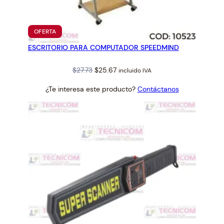
PRODUCTO
OFERTA
EN
ESCRITORIO PARA COMPUTADOR SPEEDMIND
OFERTA
Original
Current
$
27.73
$
25.67
incluido IVA
price
price
¿Te interesa este producto?
Contáctanos
was:
is:
$27.73.
$25.67.