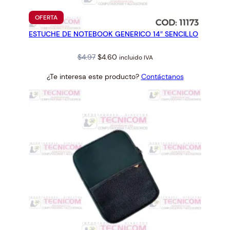
PRODUCTO
OFERTA
EN
ESTUCHE DE NOTEBOOK GENERICO 14″ SENCILLO
OFERTA
Original
Current
$
4.97
$
4.60
incluido IVA
price
price
¿Te interesa este producto?
Contáctanos
was:
is:
$4.97.
$4.60.