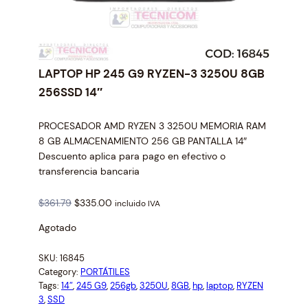
LAPTOP HP 245 G9 RYZEN-3 3250U 8GB
256SSD 14″
PROCESADOR AMD RYZEN 3 3250U MEMORIA RAM
8 GB ALMACENAMIENTO 256 GB PANTALLA 14″
Descuento aplica para pago en efectivo o
transferencia bancaria
O
C
$
361.79
$
335.00
incluido IVA
r
u
Agotado
i
r
g
r
SKU:
16845
i
e
Category:
PORTÁTILES
n
n
Tags:
14″
, 
245 G9
, 
256gb
, 
3250U
, 
8GB
, 
hp
, 
laptop
, 
RYZEN
a
t
3
, 
SSD