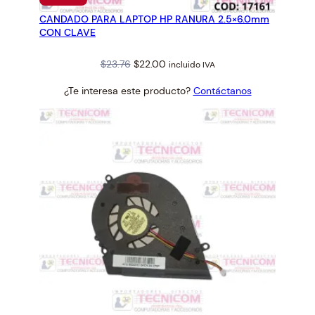
EN
CANDADO PARA LAPTOP HP RANURA 2.5×6.0mm
OFERTA
CON CLAVE
Original
Current
$
23.76
$
22.00
incluido IVA
price
price
¿Te interesa este producto?
Contáctanos
was:
is:
$23.76.
$22.00.