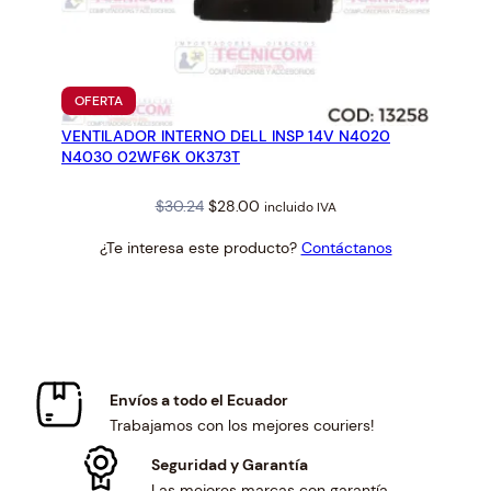
PRODUCTO
OFERTA
EN
VENTILADOR INTERNO DELL INSP 14V N4020
OFERTA
N4030 02WF6K 0K373T
Original
Current
$
30.24
$
28.00
incluido IVA
price
price
¿Te interesa este producto?
Contáctanos
was:
is:
$30.24.
$28.00.
Envíos a todo el Ecuador
Trabajamos con los mejores couriers!
Seguridad y Garantía
Las mejores marcas con garantía