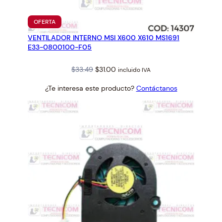
PRODUCTO
OFERTA
EN
VENTILADOR INTERNO MSI X600 X610 MS1691
OFERTA
E33-0800100-F05
Original
Current
$
33.49
$
31.00
incluido IVA
price
price
¿Te interesa este producto?
Contáctanos
was:
is:
$33.49.
$31.00.