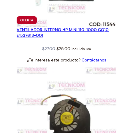
PRODUCTO
OFERTA
EN
VENTILADOR INTERNO HP MINI 110-1000 CQ10
OFERTA
#537613-001
Original
Current
$
27.00
$
25.00
incluido IVA
price
price
¿Te interesa este producto?
Contáctanos
was:
is:
$27.00.
$25.00.