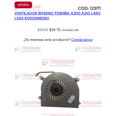
PRODUCTO
OFERTA
EN
VENTILADOR INTERNO TOSHIBA A200 A210 L450
OFERTA
L455 K000086560
Original
Current
$
31.05
$
28.75
incluido IVA
price
price
¿Te interesa este producto?
Contáctanos
was:
is:
$31.05.
$28.75.