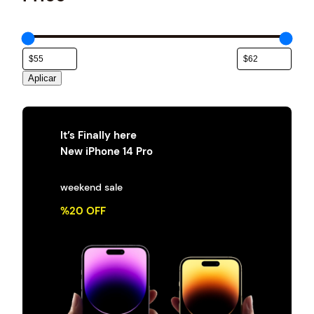
e
g
o
r
í
a
Aplicar
It’s Finally here
New iPhone 14 Pro
weekend sale
%20 OFF