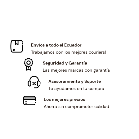
c
e
a
:
e
i
s
$
w
s
:
6
a
:
$
4
s
$
6
.
:
7
9
0
$
0
.
0
Envíos a todo el Ecuador
7
.
1
.
Trabajamos con los mejores couriers!
6
5
2
.
0
Seguridad y Garantía
.
1
.
Las mejores marcas con garantía
3
Asesoramiento y Soporte
.
Te ayudamos en tu compra
Los mejores precios
Ahorra sin comprometer calidad