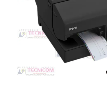
Switche
Monitores y TV
Suministros de Impresión
Punto de Venta
Conver
Accesorios y Periféricos
Adapta
Protección Eléctrica
Repuestos
Software