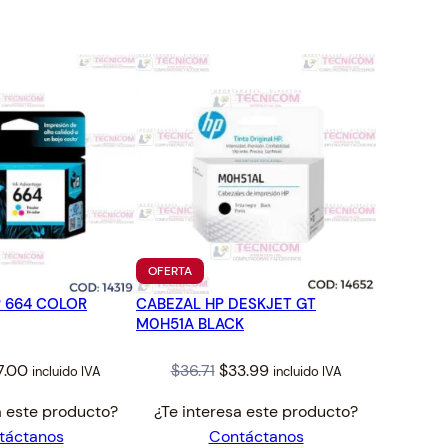
TO
PRODUCTO
OFERTA
EN
 664 COLOR
CABEZAL HP DESKJET GT
OFERTA
M0H51A BLACK
iginal
Current
Original
Current
7.00
$
36.71
$
33.99
incluido IVA
incluido IVA
ice
price
price
price
a este producto?
¿Te interesa este producto?
s:
is:
was:
is:
táctanos
Contáctanos
8.35.
$17.00.
$36.71.
$33.99.