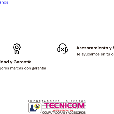
anos
$32.00.
Asesoramiento y 
Te ayudamos en tu 
idad y Garantía
jores marcas con garantía