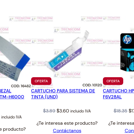
8
.
1
.
PRODUCTO
PRODUC
OFERTA
OFERTA
EN
EN
BEZAL
CARTUCHO PARA SISTEMA DE
OFERTA
CARTUCHO HP
OFERTA
 TM-H6000
TINTA (UND)
F6V28AL
Original
Current
Or
$
3.89
$
3.60
$
18.35
$
1
incluido IVA
l
Current
incluido IVA
price
price
pr
¿Te interesa este producto?
¿Te interes
price
was:
is:
wa
te producto?
Contáctanos
Con
is:
$3.89.
$3.60.
$1