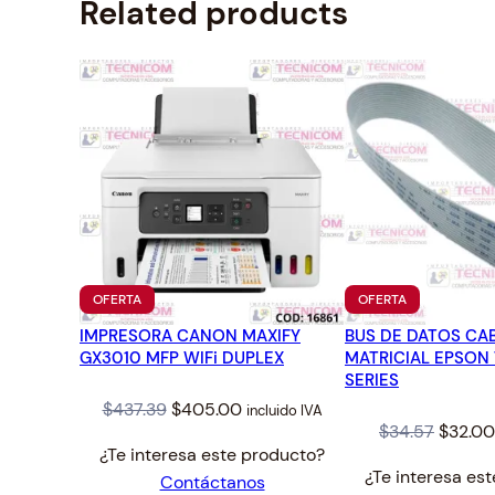
Related products
PRODUCTO
PRODUCTO
OFERTA
OFERTA
EN
EN
IMPRESORA CANON MAXIFY
OFERTA
BUS DE DATOS CA
OFERTA
GX3010 MFP WIFi DUPLEX
MATRICIAL EPSON
SERIES
Original
Current
$
437.39
$
405.00
incluido IVA
Origina
$
34.57
$
32.00
price
price
¿Te interesa este producto?
price
was:
is:
¿Te interesa es
Contáctanos
was:
$437.39.
$405.00.