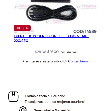
PRODUCTO
OFERTA
EN
FUENTE DE PODER EPSON PS-180 PARA TMU-
OFERTA
220/950
Original
Current
$
28.08
$
26.00
incluido IVA
price
price
¿Te interesa este producto?
Contáctanos
was:
is:
$28.08.
$26.00.
Envíos a todo el Ecuador
Trabajamos con los mejores couriers!
Seguridad y Garantía