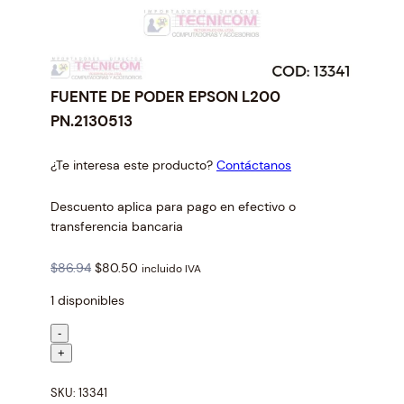
FUENTE DE PODER EPSON L200
PN.2130513
¿Te interesa este producto?
Contáctanos
Descuento aplica para pago en efectivo o
transferencia bancaria
O
C
$
86.94
$
80.50
incluido IVA
r
u
1 disponibles
i
r
g
r
F
-
i
e
U
+
n
n
E
a
t
SKU:
13341
N