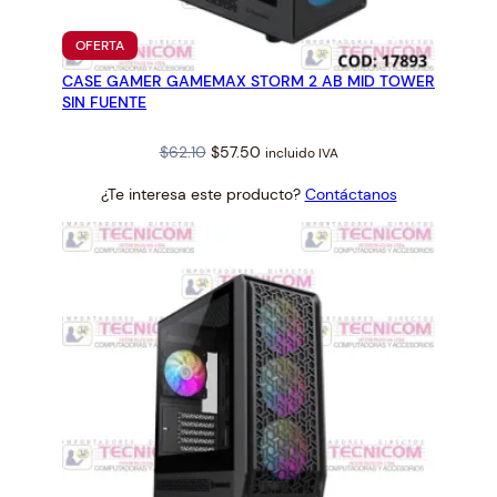
PRODUCTO
OFERTA
EN
CASE GAMER GAMEMAX STORM 2 AB MID TOWER
OFERTA
SIN FUENTE
Original
Current
$
62.10
$
57.50
incluido IVA
price
price
¿Te interesa este producto?
Contáctanos
was:
is:
$62.10.
$57.50.