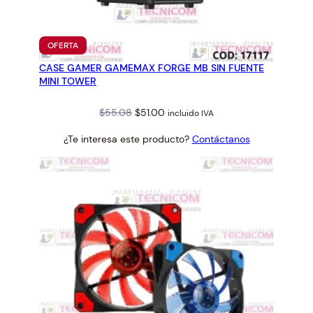
PRODUCTO
OFERTA
EN
CASE GAMER GAMEMAX FORGE MB SIN FUENTE
OFERTA
MINI TOWER
Original
Current
$
55.08
$
51.00
incluido IVA
price
price
¿Te interesa este producto?
Contáctanos
was:
is:
$55.08.
$51.00.