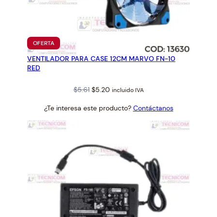
PRODUCTO
OFERTA
EN
VENTILADOR PARA CASE 12CM MARVO FN-10
OFERTA
RED
Original
Current
$
5.61
$
5.20
incluido IVA
price
price
¿Te interesa este producto?
Contáctanos
was:
is:
$5.61.
$5.20.