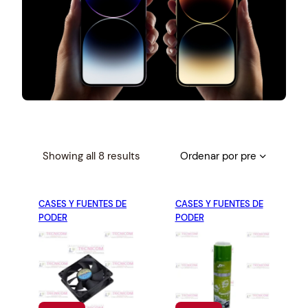
S
Showing all 8 results
o
r
CASES Y FUENTES DE
t
CASES Y FUENTES DE
PODER
PODER
e
d
b
y
p
r