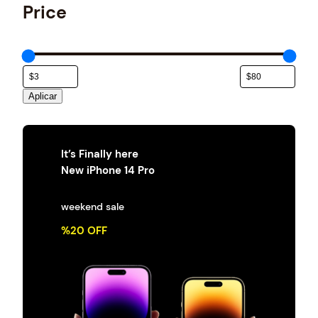
t
Price
e
g
o
r
í
a
Aplicar
It’s Finally here
New iPhone 14 Pro
weekend sale
%20 OFF