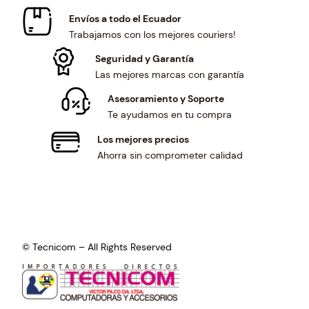
4
$
2
Envíos a todo el Ecuador
.
9
.
Trabajamos con los mejores couriers!
9
0
.
0
Seguridad y Garantía
3
.
Las mejores marcas con garantía
6
Asesoramiento y Soporte
.
Te ayudamos en tu compra
Los mejores precios
Ahorra sin comprometer calidad
© Tecnicom – All Rights Reserved