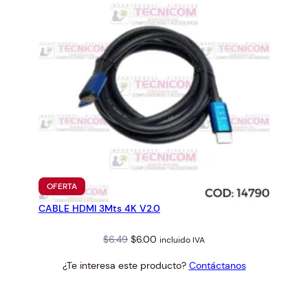
PRODUCTO
OFERTA
EN
CABLE HDMI 3Mts 4K V2.0
OFERTA
Original
Current
$
6.49
$
6.00
incluido IVA
price
price
¿Te interesa este producto?
Contáctanos
was:
is:
$6.49.
$6.00.