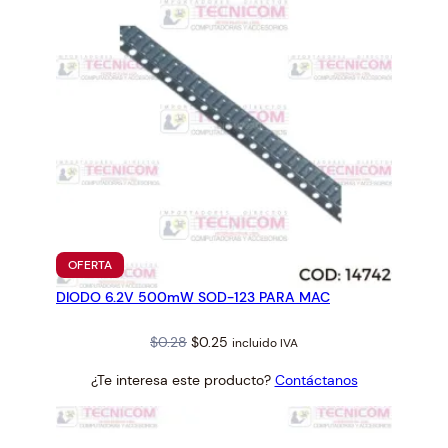
PRODUCTO
OFERTA
EN
DIODO 6.2V 500mW SOD-123 PARA MAC
OFERTA
Original
Current
$
0.28
$
0.25
incluido IVA
price
price
¿Te interesa este producto?
Contáctanos
was:
is:
$0.28.
$0.25.