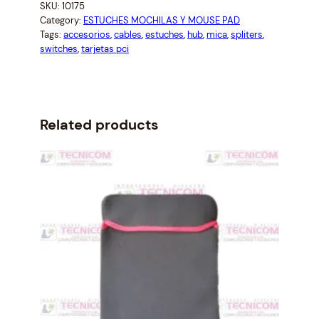
SKU:
10175
i
e
Category:
ESTUCHES MOCHILAS Y MOUSE PAD
n
n
Tags:
accesorios
, 
cables
, 
estuches
, 
hub
, 
mica
, 
spliters
, 
a
t
switches
, 
tarjetas pci
l
p
p
r
r
i
i
c
c
e
Related products
e
i
w
s
a
:
s
$
:
5
$
.
5
0
.
0
4
.
0
.