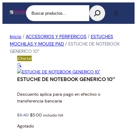
Buscar
Inicio
/
ACCESORIOS Y PERIFERICOS
/
ESTUCHES
MOCHILAS Y MOUSE PAD
/ ESTUCHE DE NOTEBOOK
GENERICO 10″
¡Oferta!
🔍
ESTUCHE DE NOTEBOOK GENERICO 10″
Descuento aplica para pago en efectivo o
transferencia bancaria
O
C
$
5.40
$
5.00
incluido IVA
r
u
Agotado
i
r
g
r