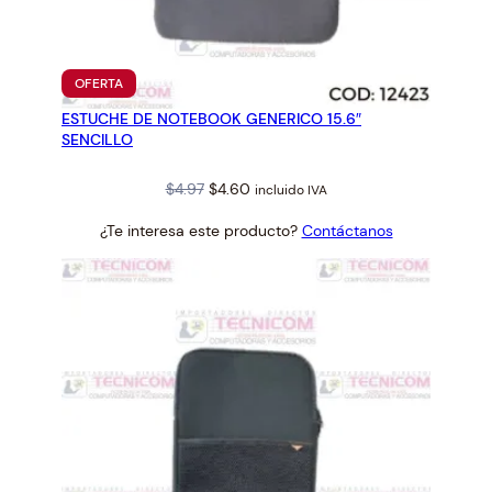
PRODUCTO
OFERTA
EN
ESTUCHE DE NOTEBOOK GENERICO 15.6″
OFERTA
SENCILLO
Original
Current
$
4.97
$
4.60
incluido IVA
price
price
¿Te interesa este producto?
Contáctanos
was:
is:
$4.97.
$4.60.