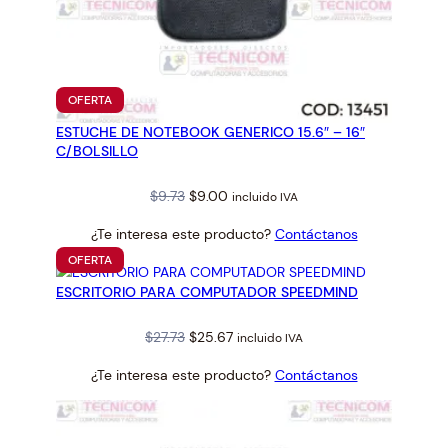
PRODUCTO
OFERTA
EN
ESTUCHE DE NOTEBOOK GENERICO 15.6″ – 16″
OFERTA
C/BOLSILLO
Original
Current
$
9.73
$
9.00
incluido IVA
price
price
¿Te interesa este producto?
Contáctanos
was:
is:
PRODUCTO
OFERTA
$9.73.
$9.00.
EN
ESCRITORIO PARA COMPUTADOR SPEEDMIND
OFERTA
Original
Current
$
27.73
$
25.67
incluido IVA
price
price
¿Te interesa este producto?
Contáctanos
was:
is:
$27.73.
$25.67.