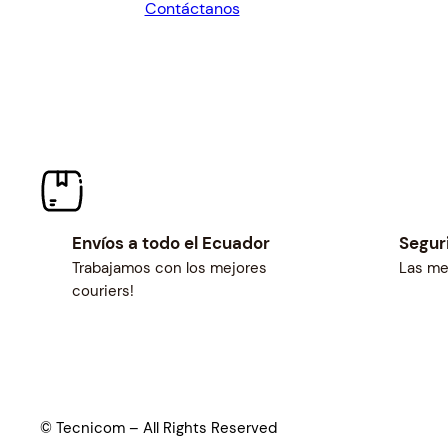
Contáctanos
$56.17.
$52.00.
Envíos a todo el Ecuador
Segur
Trabajamos con los mejores
Las me
couriers!
© Tecnicom – All Rights Reserved