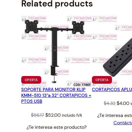
Related products
PRODUCTO
PRODUCTO
OFERTA
OFERTA
EN
EN
SOPORTE PARA MONITOR KLIP
OFERTA
CORTAPICOS APLU
OFERTA
KMM-510 13″a 32″ CORTAPICOS +
PTOS USB
Origina
C
$
4.32
$
4.00
price
p
Original
Current
$
56.17
$
52.00
¿Te interesa es
incluido IVA
was:
is
price
price
Contáct
$4.32.
$
¿Te interesa este producto?
was:
is: