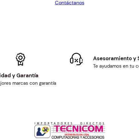
Contáctanos
$23.23.
$21.51.
Asesoramiento y 
Te ayudamos en tu 
idad y Garantía
jores marcas con garantía