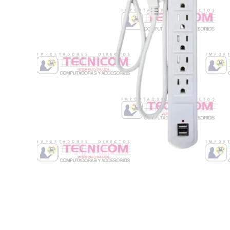
Switche
Monitores y TV
Suministros de Impresión
Punto de Venta
Conver
Accesorios y Periféricos
Adapta
Protección Eléctrica
Repuestos
Software