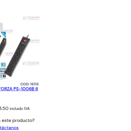
TO
ORZA PS-1006B 6
iginal
Current
3.50
incluido IVA
ice
price
a este producto?
s:
is:
táctanos
4.58.
$13.50.