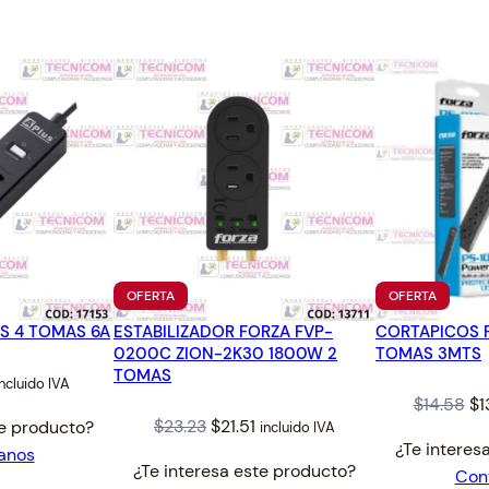
PRODUCTO
PRODUC
OFERTA
OFERTA
EN
EN
S 4 TOMAS 6A
ESTABILIZADOR FORZA FVP-
OFERTA
CORTAPICOS F
OFERTA
0200C ZION-2K30 1800W 2
TOMAS 3MTS
TOMAS
l
urrent
incluido IVA
Or
$
14.58
$
1
rice
Original
Current
$
23.23
$
21.51
te producto?
incluido IVA
pr
:
¿Te interes
price
price
anos
wa
4.00.
¿Te interesa este producto?
Con
was:
is:
$1