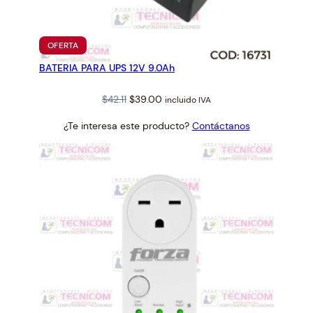
d
PRODUCTO
OFERTA
EN
BATERIA PARA UPS 12V 9.0Ah
OFERTA
Original
Current
$
42.11
$
39.00
incluido IVA
price
price
¿Te interesa este producto?
Contáctanos
was:
is:
$42.11.
$39.00.