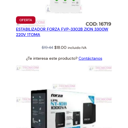
PRODUCTO
OFERTA
EN
ESTABILIZADOR FORZA FVP-3302B ZION 3300W
OFERTA
220V 1TOMA
Original
Current
$
19.44
$
18.00
incluido IVA
price
price
¿Te interesa este producto?
Contáctanos
was:
is:
$19.44.
$18.00.