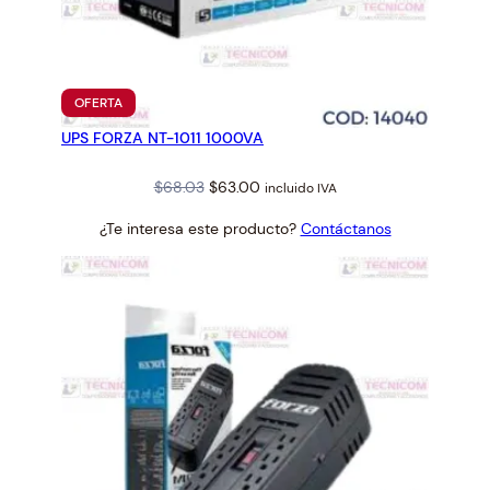
PRODUCTO
OFERTA
EN
UPS FORZA NT-1011 1000VA
OFERTA
Original
Current
$
68.03
$
63.00
incluido IVA
price
price
¿Te interesa este producto?
Contáctanos
was:
is:
$68.03.
$63.00.