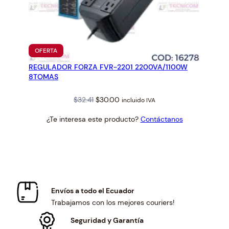
PRODUCTO
OFERTA
EN
REGULADOR FORZA FVR-2201 2200VA/1100W
OFERTA
8TOMAS
Original
Current
$
32.41
$
30.00
incluido IVA
price
price
¿Te interesa este producto?
Contáctanos
was:
is:
$32.41.
$30.00.
Envíos a todo el Ecuador
Trabajamos con los mejores couriers!
Seguridad y Garantía