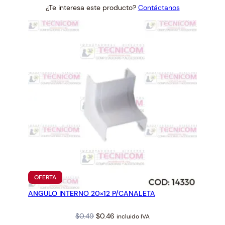
¿Te interesa este producto?
Contáctanos
was:
is:
$3.13.
$2.90.
PRODUCTO
OFERTA
EN
ANGULO INTERNO 20×12 P/CANALETA
OFERTA
Original
Current
$
0.49
$
0.46
incluido IVA