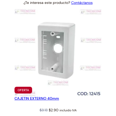
¿Te interesa este producto?
Contáctanos
was:
is:
$3.77.
$3.50.
PRODUCTO
OFERTA
EN
CAJETIN EXTERNO 40mm
OFERTA
Original
Current
$
3.13
$
2.90
incluido IVA
price
price