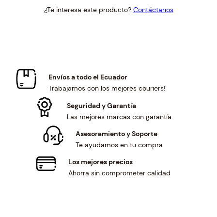
price
price
¿Te interesa este producto?
Contáctanos
was:
is:
$0.49.
$0.46.
Envíos a todo el Ecuador
Trabajamos con los mejores couriers!
Seguridad y Garantía
Las mejores marcas con garantía
Asesoramiento y Soporte
Te ayudamos en tu compra
Los mejores precios
Ahorra sin comprometer calidad