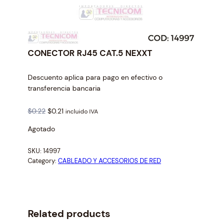
CONECTOR RJ45 CAT.5 NEXXT
Descuento aplica para pago en efectivo o
transferencia bancaria
O
C
$
0.22
$
0.21
incluido IVA
r
u
Agotado
i
r
g
r
SKU:
14997
i
e
Category:
CABLEADO Y ACCESORIOS DE RED
n
n
a
t
l
p
p
r
r
i
Related products
i
c