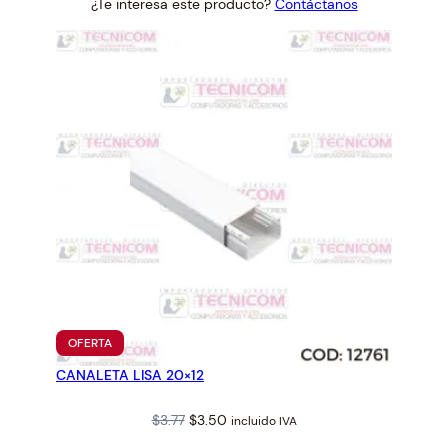
¿Te interesa este producto?
Contáctanos
was:
is:
$13.86.
$12.83.
PRODUCTO
OFERTA
EN
CANALETA LISA 20×12
OFERTA
Original
Current
$
3.77
$
3.50
incluido IVA
price
price