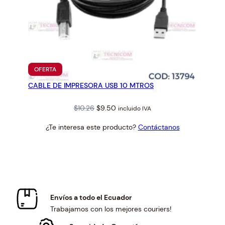
PRODUCTO
OFERTA
EN
CABLE DE IMPRESORA USB 10 MTROS
OFERTA
Original
Current
$
10.26
$
9.50
incluido IVA
price
price
¿Te interesa este producto?
Contáctanos
was:
is:
$10.26.
$9.50.
Envíos a todo el Ecuador
Trabajamos con los mejores couriers!