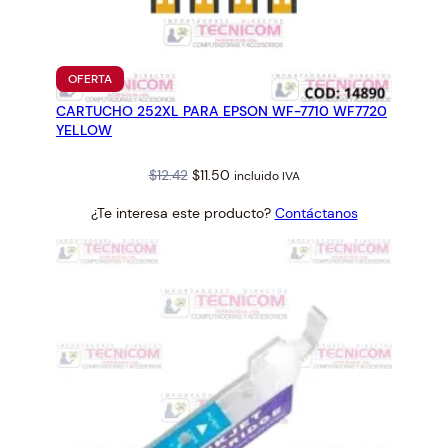
A
R
A
E
PRODUCTO
OFERTA
EN
P
CARTUCHO 252XL PARA EPSON WF-7710 WF7720
OFERTA
S
YELLOW
O
N
Original
Current
$
12.42
$
11.50
incluido IVA
T
price
price
¿Te interesa este producto?
Contáctanos
M
was:
is:
U
$12.42.
$11.50.
-
H
6
0
0
0
/
H