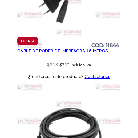
PRODUCTO
OFERTA
EN
CABLE DE PODER DE IMPRESORA 1.5 MTROS
OFERTA
Original
Current
$
2.28
$
2.10
incluido IVA
price
price
¿Te interesa este producto?
Contáctanos
was:
is:
$2.28.
$2.10.