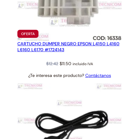
PRODUCTO
OFERTA
EN
CARTUCHO DUMPER NEGRO EPSON L4150 L4160
OFERTA
L6160 L6170 #1724143
Original
Current
$
12.42
$
11.50
incluido IVA
price
price
¿Te interesa este producto?
Contáctanos
was:
is:
$12.42.
$11.50.