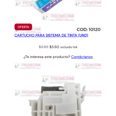
6
0
0
0
PRODUCTO
I
OFERTA
EN
I
CARTUCHO PARA SISTEMA DE TINTA (UND)
OFERTA
c
a
Original
Current
$
3.89
$
3.60
incluido IVA
n
price
price
¿Te interesa este producto?
Contáctanos
was:
is:
t
$3.89.
$3.60.
i
d
a
d