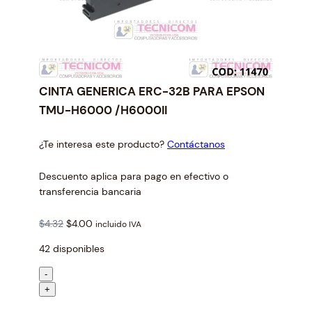
CINTA GENERICA ERC-32B PARA EPSON
TMU-H6000 /H6000II
¿Te interesa este producto?
Contáctanos
Descuento aplica para pago en efectivo o
transferencia bancaria
O
C
$
4.32
$
4.00
incluido IVA
r
u
42 disponibles
i
r
g
r
C
-
i
e
I
+
n
n
N