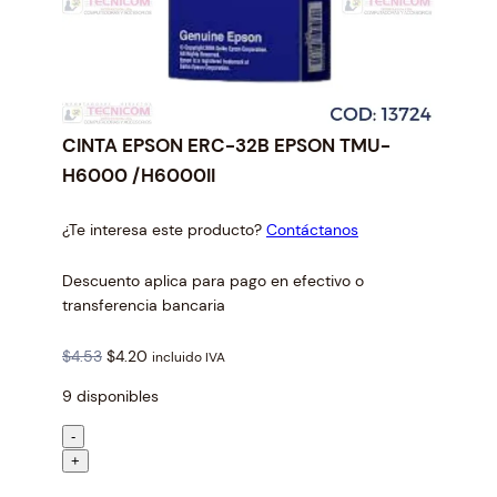
CINTA EPSON ERC-32B EPSON TMU-
H6000 /H6000II
¿Te interesa este producto?
Contáctanos
Descuento aplica para pago en efectivo o
transferencia bancaria
O
C
$
4.53
$
4.20
incluido IVA
r
u
9 disponibles
i
r
g
r
C
-
i
e
I
+
n
n
N