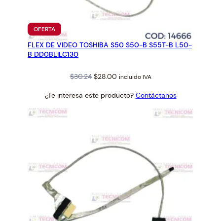
N
T
M
PRODUCTO
OFERTA
U
EN
FLEX DE VIDEO TOSHIBA S50 S50-B S55T-B L50-
OFERTA
-
B DD0BLILC130
H
6
Original
Current
$
30.24
$
28.00
incluido IVA
0
price
price
0
¿Te interesa este producto?
Contáctanos
was:
is:
0
$30.24.
$28.00.
/
H
6
0
0
0
I
I
c