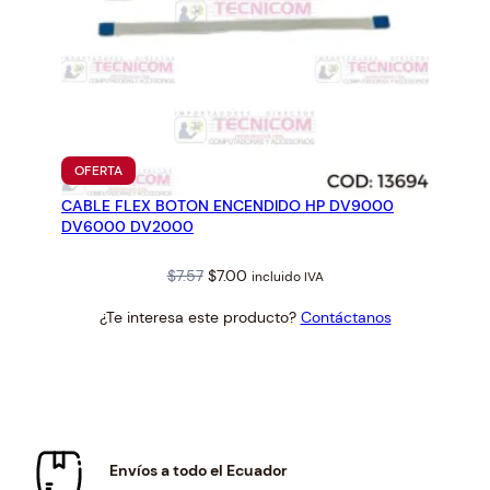
PRODUCTO
OFERTA
EN
CABLE FLEX BOTON ENCENDIDO HP DV9000
OFERTA
DV6000 DV2000
Original
Current
$
7.57
$
7.00
incluido IVA
price
price
¿Te interesa este producto?
Contáctanos
was:
is:
$7.57.
$7.00.
Envíos a todo el Ecuador