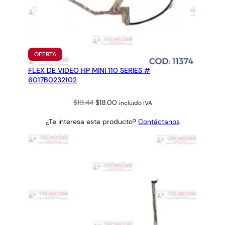
PRODUCTO
OFERTA
EN
FLEX DE VIDEO HP MINI 110 SERIES #
OFERTA
6017B0232102
Original
Current
$
19.44
$
18.00
incluido IVA
price
price
¿Te interesa este producto?
Contáctanos
was:
is:
$19.44.
$18.00.