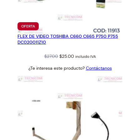
a
n
t
i
PRODUCTO
OFERTA
EN
d
FLEX DE VIDEO TOSHIBA C660 C665 P750 P755
OFERTA
a
DC020011Z10
d
Original
Current
$
27.00
$
25.00
incluido IVA
price
price
¿Te interesa este producto?
Contáctanos
was:
is:
$27.00.
$25.00.