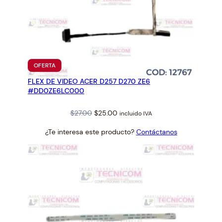
PRODUCTO
OFERTA
EN
FLEX DE VIDEO ACER D257 D270 ZE6
OFERTA
#DD0ZE6LC000
Original
Current
$
27.00
$
25.00
incluido IVA
price
price
¿Te interesa este producto?
Contáctanos
was:
is:
$27.00.
$25.00.