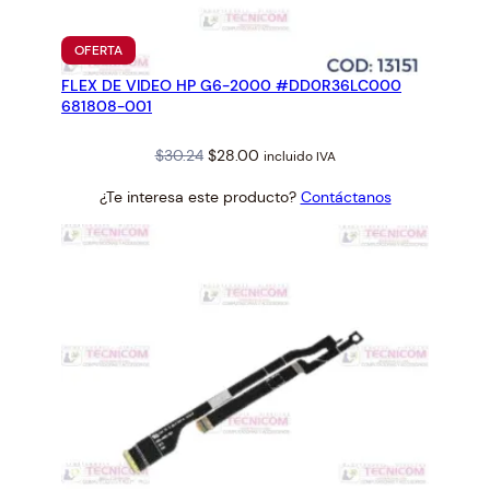
PRODUCTO
OFERTA
EN
FLEX DE VIDEO HP G6-2000 #DD0R36LC000
OFERTA
681808-001
Original
Current
$
30.24
$
28.00
incluido IVA
price
price
¿Te interesa este producto?
Contáctanos
was:
is:
$30.24.
$28.00.