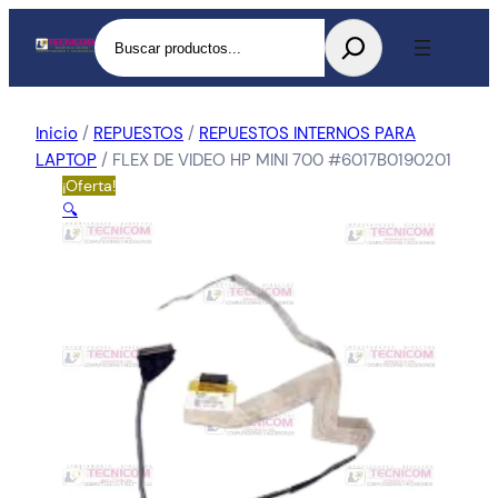
Buscar
Inicio
/
REPUESTOS
/
REPUESTOS INTERNOS PARA
LAPTOP
/ FLEX DE VIDEO HP MINI 700 #6017B0190201
¡Oferta!
🔍