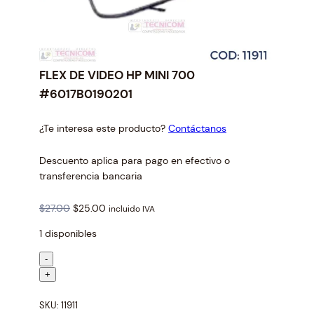
FLEX DE VIDEO HP MINI 700
#6017B0190201
¿Te interesa este producto?
Contáctanos
Descuento aplica para pago en efectivo o
transferencia bancaria
O
C
$
27.00
$
25.00
incluido IVA
r
u
1 disponibles
i
r
g
r
F
-
i
e
L
+
n
n
E
a
t
SKU:
11911
X