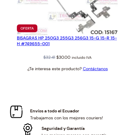
PRODUCTO
OFERTA
EN
BISAGRAS HP 250G3 255G3 256G3 15-G 15-R 15-
OFERTA
H #749655-001
Original
Current
$
32.41
$
30.00
incluido IVA
price
price
¿Te interesa este producto?
Contáctanos
was:
is:
$32.41.
$30.00.
Envíos a todo el Ecuador
Trabajamos con los mejores couriers!
Seguridad y Garantía