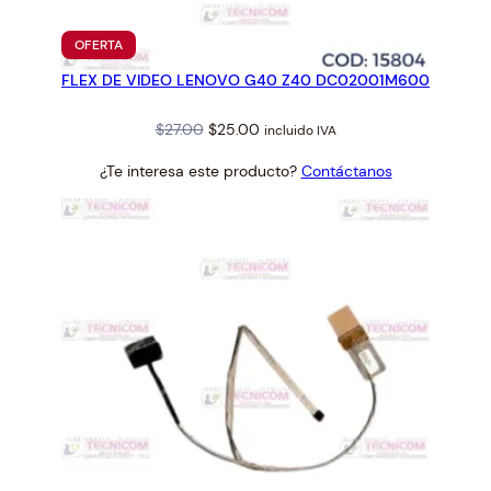
PRODUCTO
OFERTA
EN
FLEX DE VIDEO LENOVO G40 Z40 DC02001M600
OFERTA
Original
Current
$
27.00
$
25.00
incluido IVA
price
price
¿Te interesa este producto?
Contáctanos
was:
is:
$27.00.
$25.00.