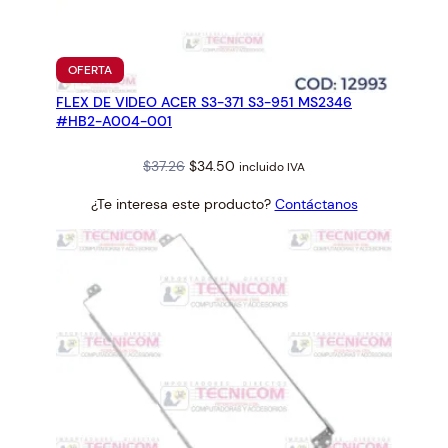
PRODUCTO
OFERTA
EN
FLEX DE VIDEO ACER S3-371 S3-951 MS2346
OFERTA
#HB2-A004-001
Original
Current
$
37.26
$
34.50
incluido IVA
price
price
¿Te interesa este producto?
Contáctanos
was:
is:
$37.26.
$34.50.