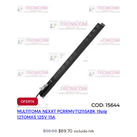
c
e
e
i
w
s
a
:
s
$
:
3
$
.
3
2
.
2
4
.
7
.
PRODUCTO
OFERTA
EN
MULTITOMA NEXXT PCRRMVT12115ABK 19plg
OFERTA
12TOMAS 125V 15A
Original
Current
$
96.88
$
89.70
incluido IVA