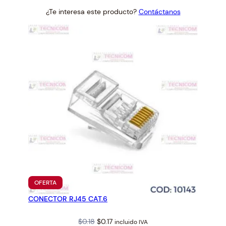
price
price
¿Te interesa este producto?
Contáctanos
was:
is:
$0.79.
$0.74.
PRODUCTO
OFERTA
EN
CONECTOR RJ45 CAT.6
OFERTA
Original
Current
$
0.18
$
0.17
incluido IVA