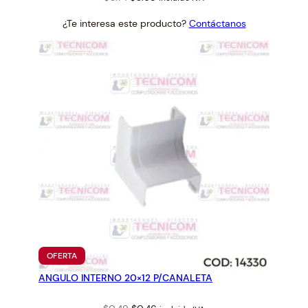
price
price
¿Te interesa este producto?
Contáctanos
was:
is:
$0.74.
$0.68.
PRODUCTO
OFERTA
EN
ANGULO INTERNO 20×12 P/CANALETA
OFERTA