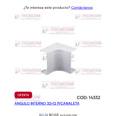
price
price
¿Te interesa este producto?
Contáctanos
was:
is:
$0.18.
$0.17.
PRODUCTO
OFERTA
EN
ANGULO INTERNO 32×12 P/CANALETA
OFERTA
Original
Current
$
0.74
$
0.68
incluido IVA