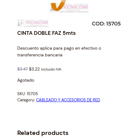
CINTA DOBLE FAZ 5mts
Descuento aplica para pago en efectivo o
transferencia bancaria
O
C
$
3.47
$
3.22
incluido IVA
r
u
Agotado
i
r
g
r
SKU:
15705
i
e
Category:
CABLEADO Y ACCESORIOS DE RED
n
n
a
t
l
p
p
r
r
i
Related products
i
c