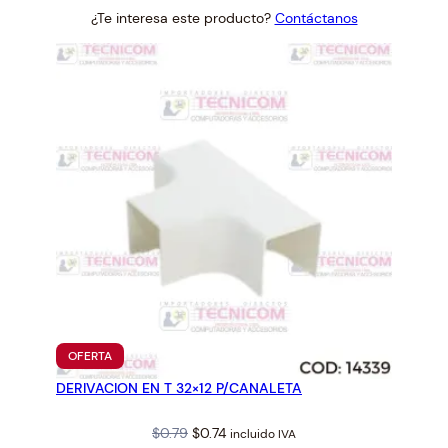
price
price
¿Te interesa este producto?
Contáctanos
was:
is:
$96.88.
$89.70.
PRODUCTO
OFERTA
EN
DERIVACION EN T 32×12 P/CANALETA
OFERTA
Original
Current
$
0.79
$
0.74
incluido IVA