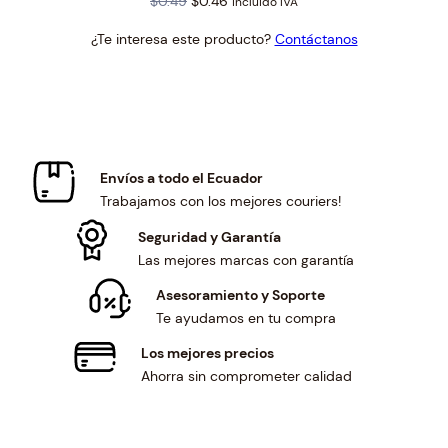
Original
Current
$
0.49
$
0.46
incluido IVA
price
price
¿Te interesa este producto?
Contáctanos
was:
is:
$0.49.
$0.46.
Envíos a todo el Ecuador
Trabajamos con los mejores couriers!
Seguridad y Garantía
Las mejores marcas con garantía
Asesoramiento y Soporte
Te ayudamos en tu compra
Los mejores precios
Ahorra sin comprometer calidad