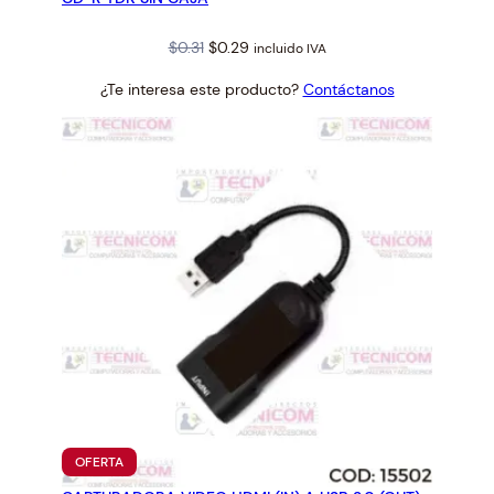
Original
Current
$
0.31
$
0.29
incluido IVA
price
price
¿Te interesa este producto?
Contáctanos
was:
is:
$0.31.
$0.29.
PRODUCTO
OFERTA
EN