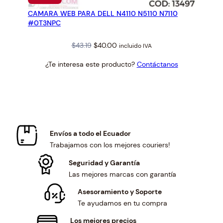
EN
CAMARA WEB PARA DELL N4110 N5110 N7110
OFERTA
#0T3NPC
Original
Current
$
43.19
$
40.00
incluido IVA
price
price
¿Te interesa este producto?
Contáctanos
was:
is:
$43.19.
$40.00.
Envíos a todo el Ecuador
Trabajamos con los mejores couriers!
Seguridad y Garantía
Las mejores marcas con garantía
Asesoramiento y Soporte
Te ayudamos en tu compra
Los mejores precios