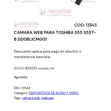
CAMARA WEB PARA TOSHIBA S55 S55T-
B DD0BLICM001
Descuento aplica para pago en efectivo o
transferencia bancaria
O
C
$
21.60
$
20.00
incluido IVA
r
u
Agotado
i
r
g
r
SKU:
13543
i
e
Category:
DISPOSITIVOS DE AUDIO Y VIDEO
n
n
Tags:
cámara web
, 
webcam
a
t
l
p