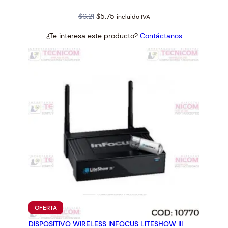
Original
Current
$
6.21
$
5.75
incluido IVA
price
price
¿Te interesa este producto?
Contáctanos
was:
is:
$6.21.
$5.75.
PRODUCTO
OFERTA
EN
DISPOSITIVO WIRELESS INFOCUS LITESHOW III
OFERTA