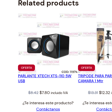
Related products
PRODUCTO
PRODUCTO
OFERTA
OFERTA
EN
EN
PARLANTE XTECH XTS-110 5W
OFERTA
TRIPODE PARA PAR
OFERTA
USB
CAMARA 1 Mtr
Original
Current
Origina
C
$
8.42
$
7.80
$
13.31
$
12.32
incluido IVA
price
price
price
p
¿Te interesa este producto?
¿Te interesa es
was:
is:
was:
i
Contáctanos
Contáct
$8.42.
$7.80.
$13.31.
$