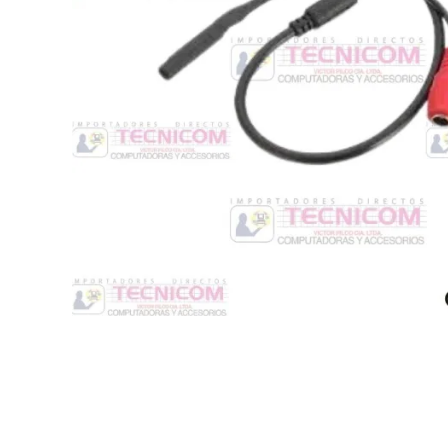
Switche
Monitores y TV
Suministros de Impresión
Punto de Venta
Conver
Accesorios y Periféricos
Adapta
Protección Eléctrica
Repuestos
Software