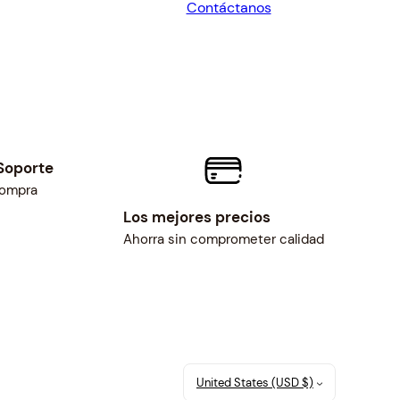
Contáctanos
$24.84.
$23.00.
Soporte
compra
Los mejores precios
Ahorra sin comprometer calidad
United States (USD $)