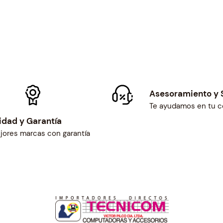
D
I
O
-
P
O
D
E
Asesoramiento y 
R
Te ayudamos en tu 
c
idad y Garantía
a
jores marcas con garantía
n
t
i
d
a
d