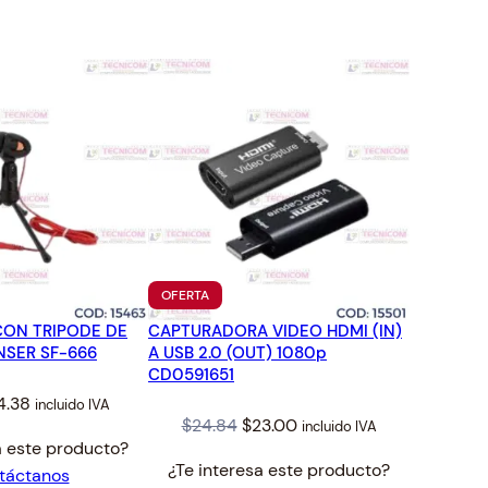
TO
PRODUCTO
OFERTA
EN
ON TRIPODE DE
CAPTURADORA VIDEO HDMI (IN)
OFERTA
SER SF-666
A USB 2.0 (OUT) 1080p
CD0591651
iginal
Current
4.38
incluido IVA
Original
Current
$
24.84
$
23.00
incluido IVA
ice
price
a este producto?
price
price
s:
is:
¿Te interesa este producto?
táctanos
was:
is:
5.53.
$14.38.