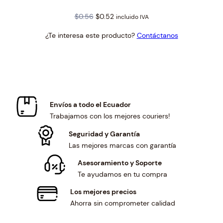
Original
Current
$
0.56
$
0.52
incluido IVA
price
price
¿Te interesa este producto?
Contáctanos
was:
is:
$0.56.
$0.52.
Envíos a todo el Ecuador
Trabajamos con los mejores couriers!
Seguridad y Garantía
Las mejores marcas con garantía
Asesoramiento y Soporte
Te ayudamos en tu compra
Los mejores precios
Ahorra sin comprometer calidad