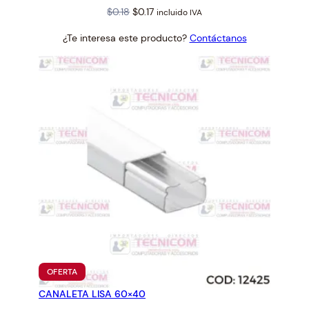
Original
Current
$
0.18
$
0.17
incluido IVA
price
price
¿Te interesa este producto?
Contáctanos
was:
is:
$0.18.
$0.17.
PRODUCTO
OFERTA
EN
CANALETA LISA 60×40
OFERTA