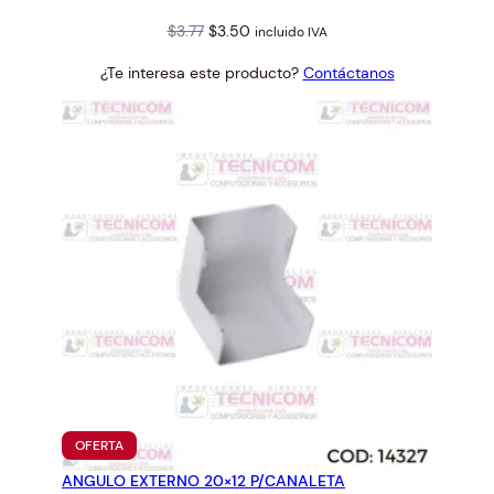
Original
Current
$
3.77
$
3.50
incluido IVA
price
price
¿Te interesa este producto?
Contáctanos
was:
is:
$3.77.
$3.50.
PRODUCTO
OFERTA
EN
ANGULO EXTERNO 20×12 P/CANALETA
OFERTA