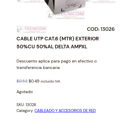
CABLE UTP CAT.6 (MTR) EXTERIOR
50%CU 50%AL DELTA AMPXL
Descuento aplica para pago en efectivo o
transferencia bancaria
O
C
$
0.53
$
0.49
incluido IVA
r
u
Agotado
i
r
g
r
SKU:
13026
i
e
Category:
CABLEADO Y ACCESORIOS DE RED
n
n
a
t
l
p