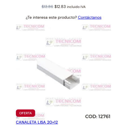
Original
Current
$
13.86
$
12.83
incluido IVA
price
price
¿Te interesa este producto?
Contáctanos
was:
is:
$13.86.
$12.83.
PRODUCTO
OFERTA
EN
CANALETA LISA 20×12
OFERTA