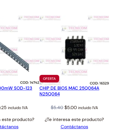
TO
PRODUCTO
OFERTA
EN
500mW SOD-123
CHIP DE BIOS MAC 25Q064A
OFERTA
N25Q064
iginal
Current
Original
Current
.25
$
5.40
$
5.00
incluido IVA
incluido IVA
ice
price
price
price
a este producto?
¿Te interesa este producto?
s:
is:
was:
is:
táctanos
Contáctanos
.28.
$0.25.
$5.40.
$5.00.