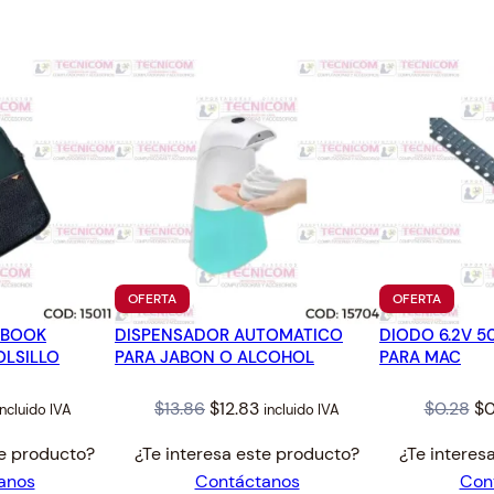
PRODUCTO
PRODUC
OFERTA
OFERTA
EN
EN
EBOOK
DISPENSADOR AUTOMATICO
OFERTA
DIODO 6.2V 
OFERTA
OLSILLO
PARA JABON O ALCOHOL
PARA MAC
l
urrent
Original
Current
Or
$
13.86
$
12.83
$
0.28
$
0
incluido IVA
incluido IVA
rice
price
price
pr
te producto?
¿Te interesa este producto?
¿Te interes
s:
was:
is:
wa
anos
Contáctanos
Con
8.00.
$13.86.
$12.83.
$0