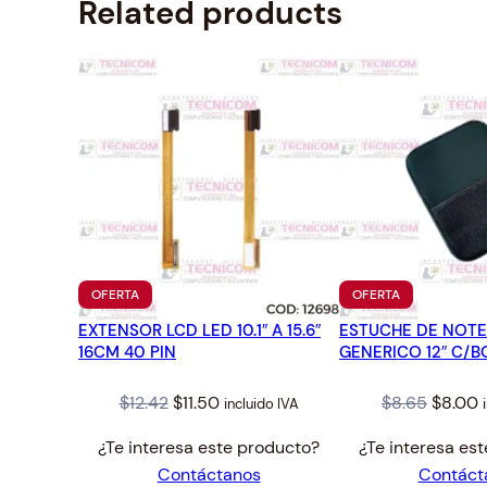
Related products
PRODUCTO
PRODUCTO
OFERTA
OFERTA
EN
EN
EXTENSOR LCD LED 10.1″ A 15.6″
OFERTA
ESTUCHE DE NOT
OFERTA
16CM 40 PIN
GENERICO 12″ C/B
Original
Current
Origina
C
$
12.42
$
11.50
$
8.65
$
8.00
incluido IVA
price
price
price
p
¿Te interesa este producto?
¿Te interesa es
was:
is:
was:
i
Contáctanos
Contáct
$12.42.
$11.50.
$8.65.
$