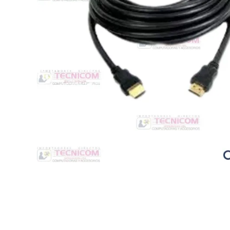
Switche
Monitores y TV
Suministros de Impresión
Punto de Venta
Conver
Accesorios y Periféricos
Adapta
Protección Eléctrica
Repuestos
Software