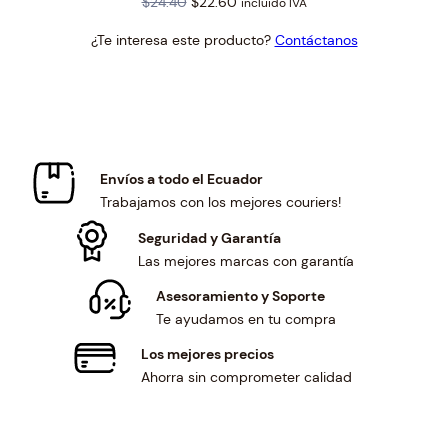
Original
Current
$
24.40
$
22.60
incluido IVA
price
price
¿Te interesa este producto?
Contáctanos
was:
is:
$24.40.
$22.60.
Envíos a todo el Ecuador
Trabajamos con los mejores couriers!
Seguridad y Garantía
Las mejores marcas con garantía
Asesoramiento y Soporte
Te ayudamos en tu compra
Los mejores precios
Ahorra sin comprometer calidad