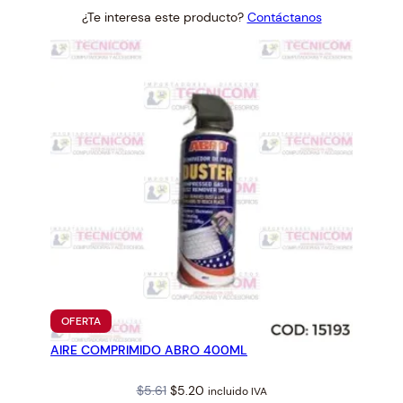
price
price
¿Te interesa este producto?
Contáctanos
was:
is:
$1.73.
$1.60.
PRODUCTO
OFERTA
EN
AIRE COMPRIMIDO ABRO 400ML
OFERTA
Original
Current
$
5.61
$
5.20
incluido IVA