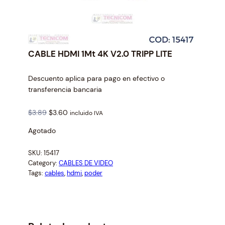
CABLE HDMI 1Mt 4K V2.0 TRIPP LITE
Descuento aplica para pago en efectivo o
transferencia bancaria
O
C
$
3.89
$
3.60
incluido IVA
r
u
Agotado
i
r
g
r
SKU:
15417
i
e
Category:
CABLES DE VIDEO
n
n
Tags:
cables
, 
hdmi
, 
poder
a
t
l
p
p
r
r
i
i
c