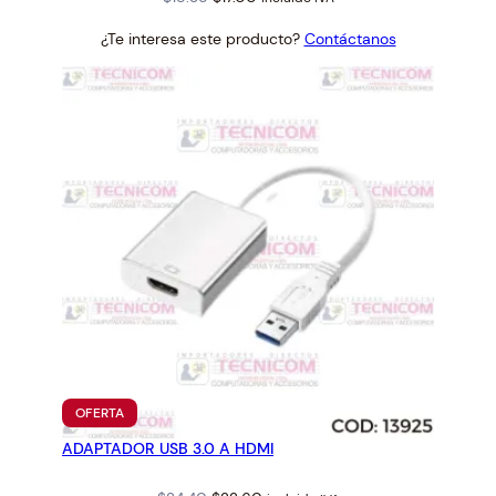
price
price
¿Te interesa este producto?
Contáctanos
was:
is:
$18.35.
$17.00.
PRODUCTO
OFERTA
EN
ADAPTADOR USB 3.0 A HDMI
OFERTA