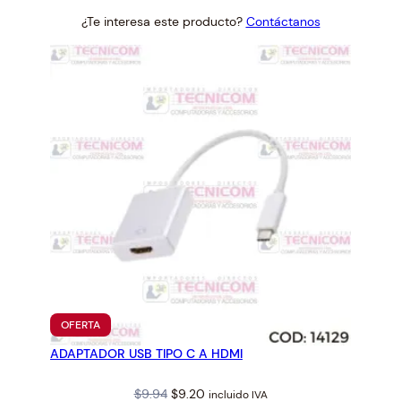
price
price
¿Te interesa este producto?
Contáctanos
was:
is:
$5.61.
$5.20.
PRODUCTO
OFERTA
EN
ADAPTADOR USB TIPO C A HDMI
OFERTA
Original
Current
$
9.94
$
9.20
incluido IVA