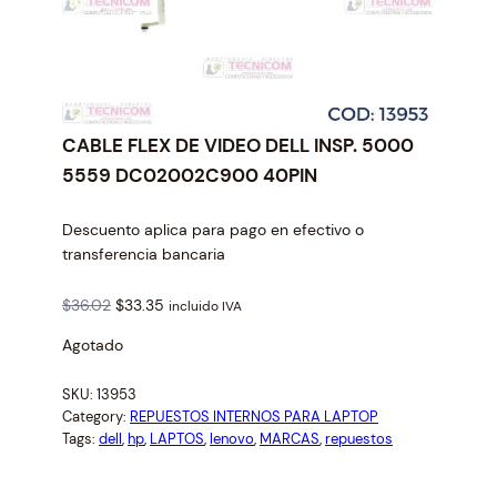
CABLE FLEX DE VIDEO DELL INSP. 5000
5559 DC02002C900 40PIN
Descuento aplica para pago en efectivo o
transferencia bancaria
O
C
$
36.02
$
33.35
incluido IVA
r
u
Agotado
i
r
g
r
SKU:
13953
i
e
Category:
REPUESTOS INTERNOS PARA LAPTOP
n
n
Tags:
dell
, 
hp
, 
LAPTOS
, 
lenovo
, 
MARCAS
, 
repuestos
a
t
l
p