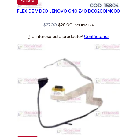
PRODUCTO
OFERTA
EN
FLEX DE VIDEO LENOVO G40 Z40 DC02001M600
OFERTA
Original
Current
$
27.00
$
25.00
incluido IVA
price
price
¿Te interesa este producto?
Contáctanos
was:
is:
$27.00.
$25.00.