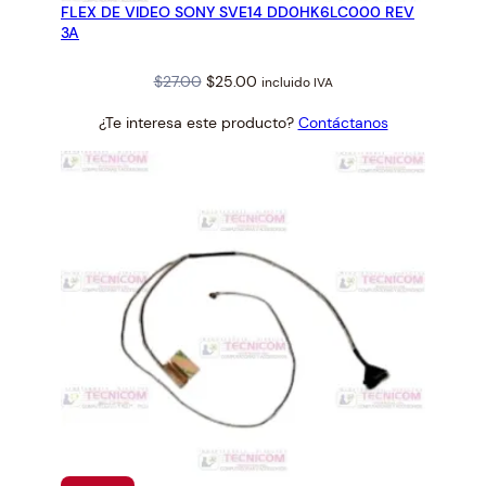
FLEX DE VIDEO SONY SVE14 DD0HK6LC000 REV
OFERTA
3A
Original
Current
$
27.00
$
25.00
incluido IVA
price
price
¿Te interesa este producto?
Contáctanos
was:
is:
$27.00.
$25.00.