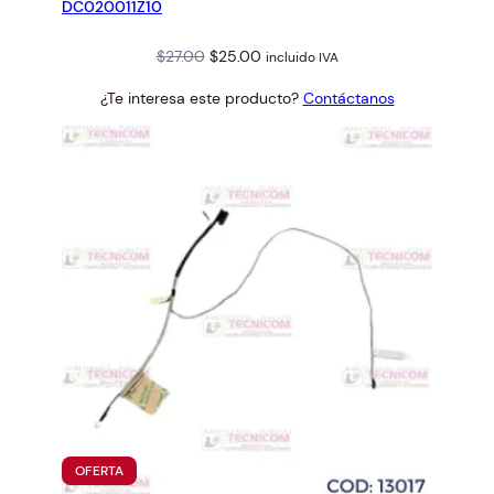
DC020011Z10
Original
Current
$
27.00
$
25.00
incluido IVA
price
price
¿Te interesa este producto?
Contáctanos
was:
is:
$27.00.
$25.00.
PRODUCTO
OFERTA
EN