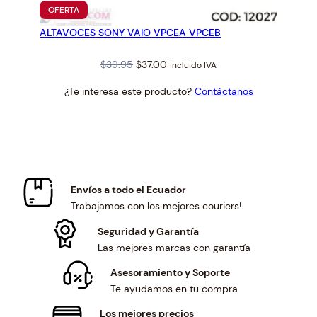
PRODUCTO
OFERTA
EN
ALTAVOCES SONY VAIO VPCEA VPCEB
OFERTA
Original
Current
$
39.95
$
37.00
incluido IVA
price
price
¿Te interesa este producto?
Contáctanos
was:
is:
$39.95.
$37.00.
Envíos a todo el Ecuador
Trabajamos con los mejores couriers!
Seguridad y Garantía
Las mejores marcas con garantía
Asesoramiento y Soporte
Te ayudamos en tu compra
Los mejores precios