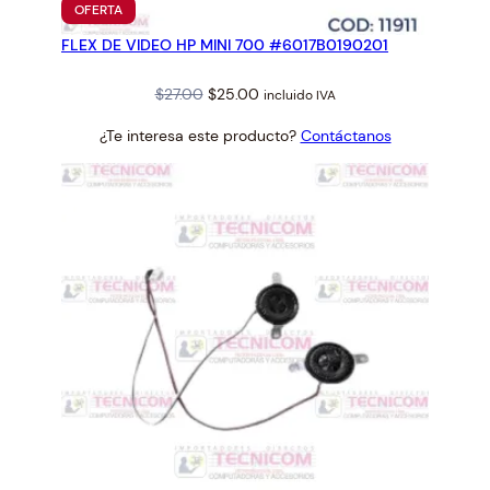
PRODUCTO
OFERTA
EN
FLEX DE VIDEO HP MINI 700 #6017B0190201
OFERTA
Original
Current
$
27.00
$
25.00
incluido IVA
price
price
¿Te interesa este producto?
Contáctanos
was:
is:
$27.00.
$25.00.