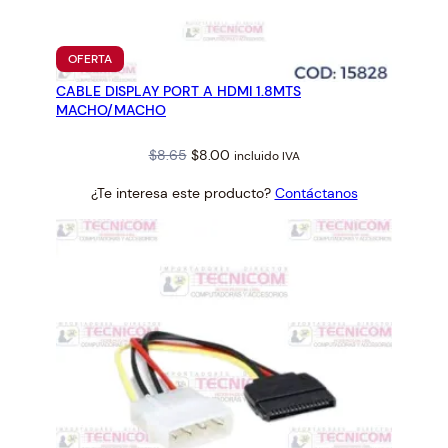
M
T
S
PRODUCTO
OFERTA
P
EN
CABLE DISPLAY PORT A HDMI 1.8MTS
OFERTA
L
MACHO/MACHO
A
N
Original
Current
$
8.65
$
8.00
incluido IVA
O
price
price
3
¿Te interesa este producto?
Contáctanos
was:
is:
H
$8.65.
$8.00.
I
L
O
S
c
a
n
t
i