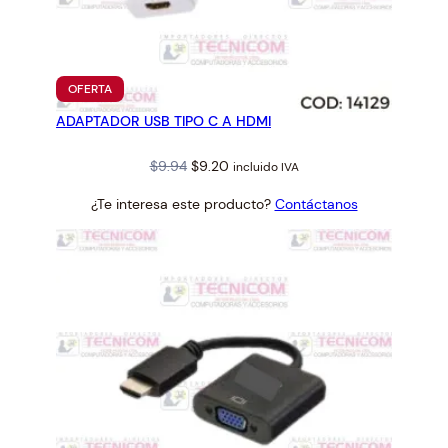
PRODUCTO
OFERTA
EN
ADAPTADOR USB TIPO C A HDMI
OFERTA
Original
Current
$
9.94
$
9.20
incluido IVA
price
price
¿Te interesa este producto?
Contáctanos
was:
is:
$9.94.
$9.20.