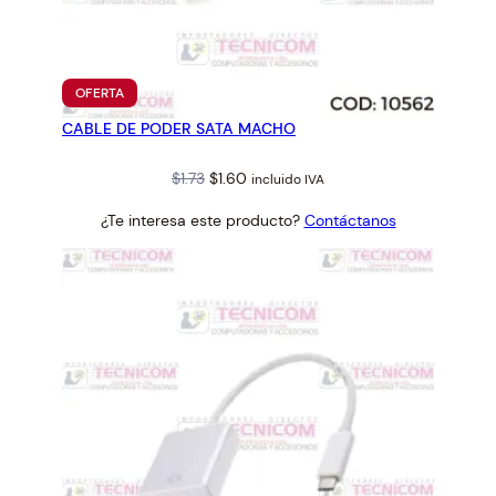
d
a
d
PRODUCTO
OFERTA
EN
CABLE DE PODER SATA MACHO
OFERTA
Original
Current
$
1.73
$
1.60
incluido IVA
price
price
¿Te interesa este producto?
Contáctanos
was:
is:
$1.73.
$1.60.