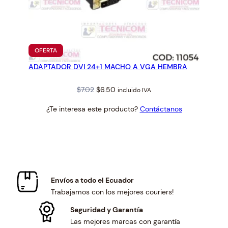
PRODUCTO
OFERTA
EN
ADAPTADOR DVI 24+1 MACHO A VGA HEMBRA
OFERTA
Original
Current
$
7.02
$
6.50
incluido IVA
price
price
¿Te interesa este producto?
Contáctanos
was:
is:
$7.02.
$6.50.
Envíos a todo el Ecuador
Trabajamos con los mejores couriers!
Seguridad y Garantía
Las mejores marcas con garantía