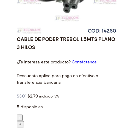
CABLE DE PODER TREBOL 1.5MTS PLANO
3 HILOS
¿Te interesa este producto?
Contáctanos
Descuento aplica para pago en efectivo o
transferencia bancaria
O
C
$
3.01
$
2.79
incluido IVA
r
u
5 disponibles
i
r
g
r
C
-
i
e
A
+
n
n
B