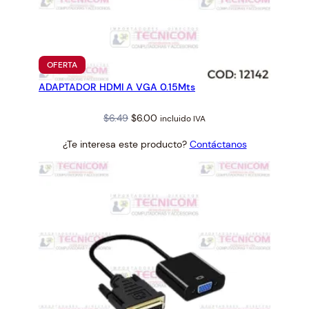
PRODUCTO
OFERTA
EN
ADAPTADOR HDMI A VGA 0.15Mts
OFERTA
Original
Current
$
6.49
$
6.00
incluido IVA
price
price
¿Te interesa este producto?
Contáctanos
was:
is:
$6.49.
$6.00.