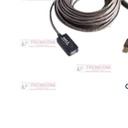
Switche
Monitores y TV
Suministros de Impresión
Punto de Venta
Conver
Accesorios y Periféricos
Adapta
Protección Eléctrica
Repuestos
Software