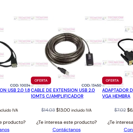
PRODUCTO
PRODUC
OFERTA
OFERTA
EN
EN
N USB 2.0 1.8
CABLE DE EXTENSION USB 2.0
OFERTA
ADAPTADOR D
OFERTA
10MTS C/AMPLIFICADOR
VGA HEMBRA
al
urrent
Original
Current
Or
$
14.03
$
13.00
$
7.02
$
6
ncluido IVA
incluido IVA
rice
price
price
pr
te producto?
¿Te interesa este producto?
¿Te interes
:
was:
is:
wa
anos
Contáctanos
Con
.10.
$14.03.
$13.00.
$7.