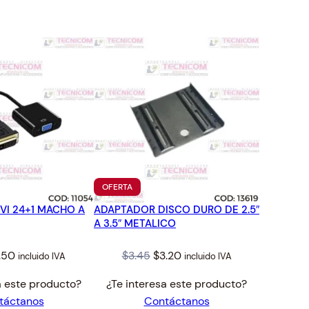
TO
PRODUCTO
OFERTA
EN
VI 24+1 MACHO A
ADAPTADOR DISCO DURO DE 2.5″
OFERTA
A 3.5″ METALICO
iginal
Current
Original
Current
.50
$
3.45
$
3.20
incluido IVA
incluido IVA
ice
price
price
price
a este producto?
¿Te interesa este producto?
s:
is:
was:
is:
táctanos
Contáctanos
02.
$6.50.
$3.45.
$3.20.