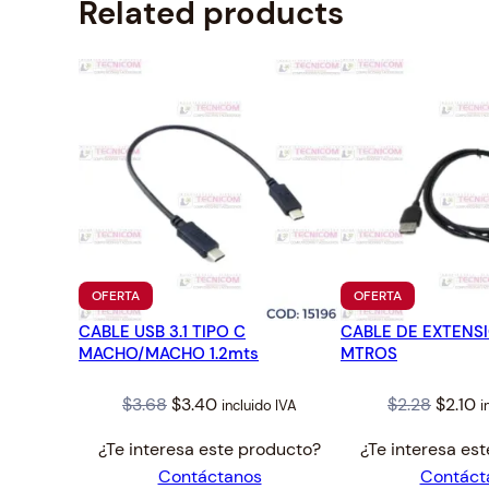
Related products
PRODUCTO
PRODUCTO
OFERTA
OFERTA
EN
EN
CABLE USB 3.1 TIPO C
OFERTA
CABLE DE EXTENSIO
OFERTA
MACHO/MACHO 1.2mts
MTROS
Original
Current
Origin
C
$
3.68
$
3.40
$
2.28
$
2.10
incluido IVA
i
price
price
price
p
¿Te interesa este producto?
¿Te interesa es
was:
is:
was:
is
Contáctanos
Contáct
$3.68.
$3.40.
$2.28.
$2