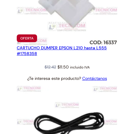
PRODUCTO
OFERTA
EN
CARTUCHO DUMPER EPSON L210 hasta L555
OFERTA
#1758358
Original
Current
$
12.42
$
11.50
incluido IVA
price
price
¿Te interesa este producto?
Contáctanos
was:
is:
$12.42.
$11.50.