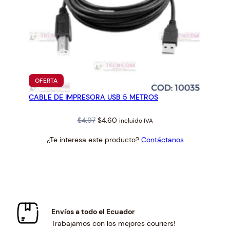
PRODUCTO
OFERTA
EN
CABLE DE IMPRESORA USB 5 METROS
OFERTA
Original
Current
$
4.97
$
4.60
incluido IVA
price
price
¿Te interesa este producto?
Contáctanos
was:
is:
$4.97.
$4.60.
Envíos a todo el Ecuador
Trabajamos con los mejores couriers!