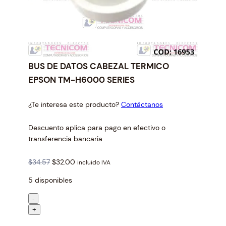
BUS DE DATOS CABEZAL TERMICO
EPSON TM-H6000 SERIES
¿Te interesa este producto?
Contáctanos
Descuento aplica para pago en efectivo o
transferencia bancaria
O
C
$
34.57
$
32.00
incluido IVA
r
u
5 disponibles
i
r
g
r
B
-
i
e
U
+
n
n
S