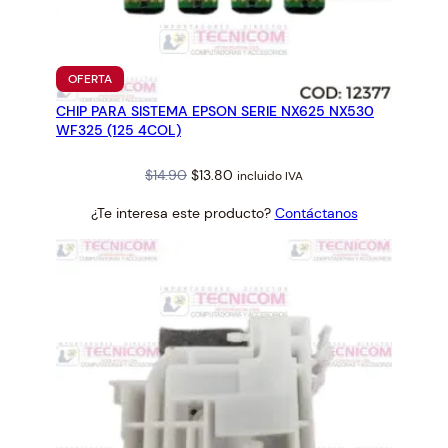
I
C
O
E
PRODUCTO
OFERTA
EN
P
CHIP PARA SISTEMA EPSON SERIE NX625 NX530
OFERTA
S
WF325 (125 4COL)
O
N
Original
Current
$
14.90
$
13.80
incluido IVA
T
price
price
¿Te interesa este producto?
Contáctanos
M
was:
is:
-
$14.90.
$13.80.
H
6
0
0
0
S
E
R