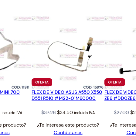
1
.
PRODUCTO
PRODUC
OFERTA
OFERTA
EN
EN
 MINI 700
FLEX DE VIDEO ASUS A550 X550
OFERTA
FLEX DE VIDE
OFERTA
D551 R510 #1422-01M60000
ZE6 #DD0ZE
l
Current
Original
Current
Or
0
$
37.26
$
34.50
$
27.00
$
2
incluido IVA
incluido IVA
price
price
price
pr
te producto?
¿Te interesa este producto?
¿Te interes
is:
was:
is:
wa
anos
Contáctanos
Con
$25.00.
$37.26.
$34.50.
$2