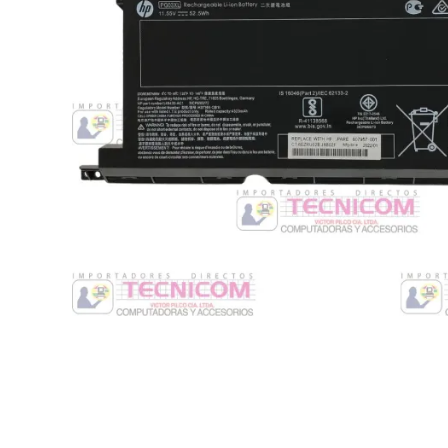
Switche
Monitores y TV
Suministros de Impresión
Punto de Venta
Conver
Accesorios y Periféricos
Adapta
Protección Eléctrica
Repuestos
Software