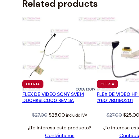
Related products
PRODUCTO
PRODUCTO
OFERTA
OFERTA
EN
EN
FLEX DE VIDEO SONY SVE14
OFERTA
FLEX DE VIDEO HP
OFERTA
DD0HK6LC000 REV 3A
#6017B0190201
Original
Current
Origina
$
27.00
$
25.00
$
27.00
$
25.0
incluido IVA
price
price
price
¿Te interesa este producto?
¿Te interesa es
was:
is:
was:
Contáctanos
Contáct
$27.00.
$25.00.
$27.00.