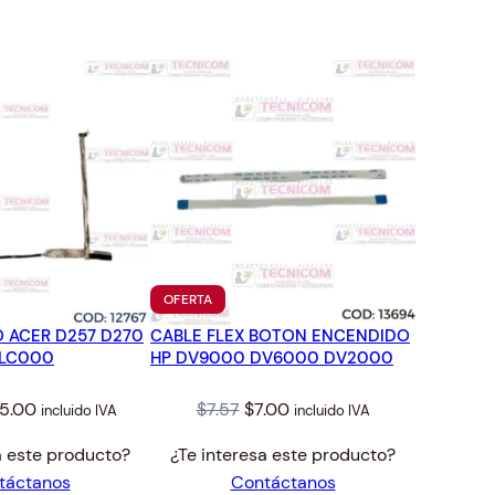
TO
PRODUCTO
OFERTA
EN
O ACER D257 D270
CABLE FLEX BOTON ENCENDIDO
OFERTA
6LC000
HP DV9000 DV6000 DV2000
iginal
Current
Original
Current
5.00
$
7.57
$
7.00
incluido IVA
incluido IVA
ice
price
price
price
a este producto?
¿Te interesa este producto?
s:
is:
was:
is:
táctanos
Contáctanos
7.00.
$25.00.
$7.57.
$7.00.