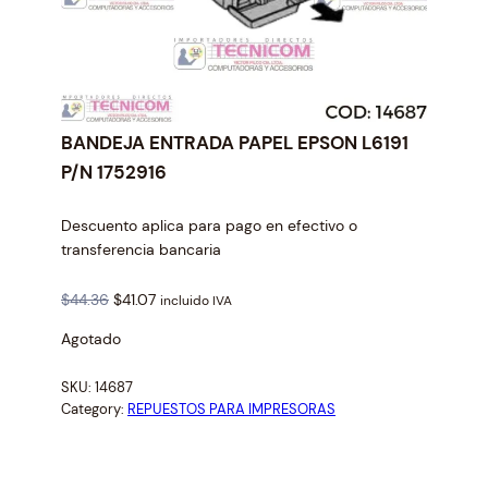
BANDEJA ENTRADA PAPEL EPSON L6191
P/N 1752916
Descuento aplica para pago en efectivo o
transferencia bancaria
O
C
$
44.36
$
41.07
incluido IVA
r
u
Agotado
i
r
g
r
SKU:
14687
i
e
Category:
REPUESTOS PARA IMPRESORAS
n
n
a
t
l
p