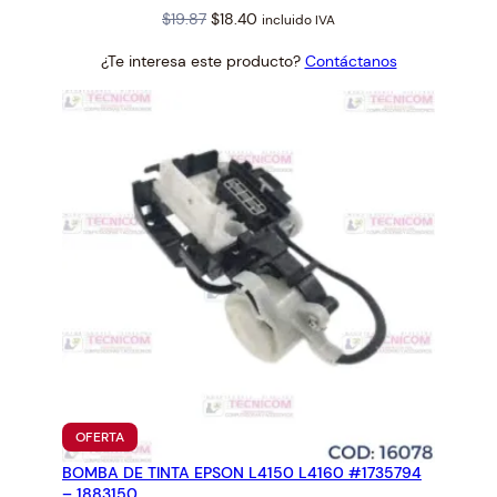
Original
Current
$
19.87
$
18.40
incluido IVA
price
price
¿Te interesa este producto?
Contáctanos
was:
is:
$19.87.
$18.40.
PRODUCTO
OFERTA
EN
BOMBA DE TINTA EPSON L4150 L4160 #1735794
OFERTA
– 1883150