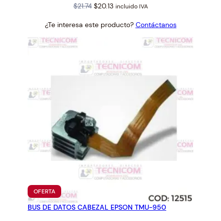
Original
Current
$
21.74
$
20.13
incluido IVA
price
price
¿Te interesa este producto?
Contáctanos
was:
is:
$21.74.
$20.13.
PRODUCTO
OFERTA
EN
BUS DE DATOS CABEZAL EPSON TMU-950
OFERTA