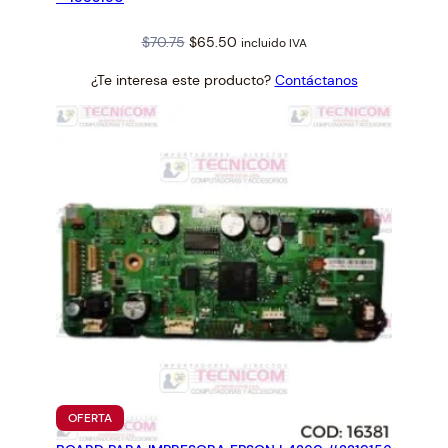
Original
Current
$
70.75
$
65.50
incluido IVA
price
price
¿Te interesa este producto?
Contáctanos
was:
is:
$70.75.
$65.50.
PRODUCTO
OFERTA
EN