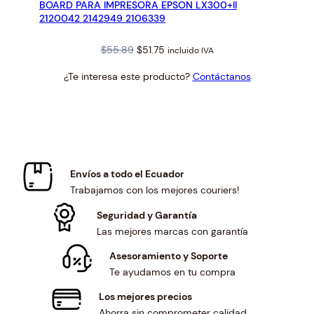
BOARD PARA IMPRESORA EPSON LX300+II
OFERTA
2120042 2142949 2106339
Original
Current
$
55.89
$
51.75
incluido IVA
price
price
¿Te interesa este producto?
Contáctanos
was:
is:
$55.89.
$51.75.
Envíos a todo el Ecuador
Trabajamos con los mejores couriers!
Seguridad y Garantía
Las mejores marcas con garantía
Asesoramiento y Soporte
Te ayudamos en tu compra
Los mejores precios
Ahorra sin comprometer calidad