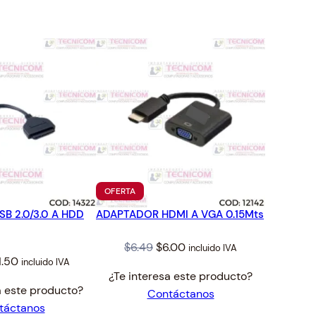
TO
PRODUCTO
OFERTA
EN
B 2.0/3.0 A HDD
ADAPTADOR HDMI A VGA 0.15Mts
OFERTA
Original
Current
$
6.49
$
6.00
incluido IVA
iginal
Current
1.50
incluido IVA
price
price
¿Te interesa este producto?
ice
price
was:
is:
a este producto?
Contáctanos
s:
is:
$6.49.
$6.00.
táctanos
2.42.
$11.50.