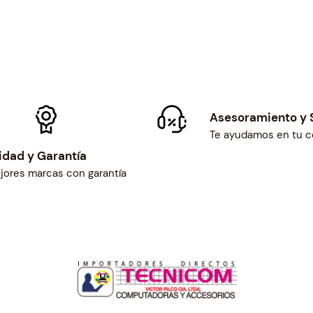
.
0
x
3
c
a
n
Asesoramiento y 
t
Te ayudamos en tu 
i
idad y Garantía
d
jores marcas con garantía
a
d