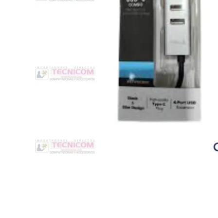
Switche
Monitores y TV
Suministros de Impresión
Punto de Venta
Conver
Accesorios y Periféricos
Adapta
Protección Eléctrica
Repuestos
Software