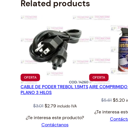
Related products
PRODUCTO
PRODUCTO
OFERTA
OFERTA
EN
EN
CABLE DE PODER TREBOL 1.5MTS
OFERTA
AIRE COMPRIMIDO
OFERTA
PLANO 3 HILOS
Origina
C
$
5.61
$
5.20
i
Original
Current
$
3.01
$
2.79
incluido IVA
price
p
¿Te interesa es
price
price
was:
is
¿Te interesa este producto?
Contáct
was:
is:
$5.61.
$
Contáctanos
$3.01.
$2.79.