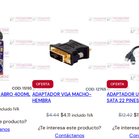
A
7
.
4
3
P
.
T
O
S
U
S
B
3
.
0
PRODUCTO
PRODUC
OFERTA
OFERTA
EN
EN
x
 ABRO 400ML
ADAPTADOR VGA MACHO-
OFERTA
ADAPTADOR US
OFERTA
1
HEMBRA
SATA 22 PINES
+
l
urrent
ncluido IVA
U
Original
Current
Or
$
4.44
$
4.11
$
12.42
$
1
incluido IVA
rice
S
te producto?
price
price
pr
:
¿Te interesa este producto?
¿Te interes
B
anos
was:
is:
wa
5.20.
Contáctanos
Con
2
$4.44.
$4.11.
$1