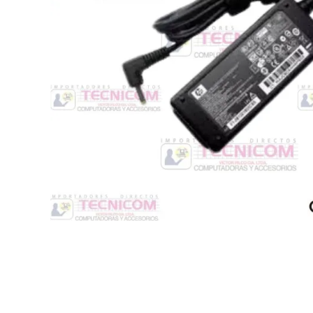
Switche
Monitores y TV
Suministros de Impresión
Punto de Venta
Conver
Accesorios y Periféricos
Adapta
Protección Eléctrica
Repuestos
Software