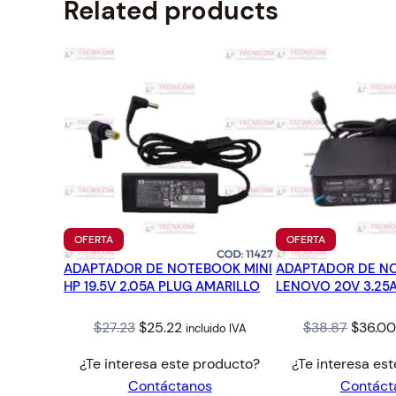
Related products
PRODUCTO
PRODUCTO
OFERTA
OFERTA
EN
EN
ADAPTADOR DE NOTEBOOK MINI
OFERTA
ADAPTADOR DE N
OFERTA
HP 19.5V 2.05A PLUG AMARILLO
LENOVO 20V 3.25A
Original
Current
Origina
$
27.23
$
25.22
$
38.87
$
36.00
incluido IVA
price
price
price
¿Te interesa este producto?
¿Te interesa es
was:
is:
was:
Contáctanos
Contáct
$27.23.
$25.22.
$38.87.