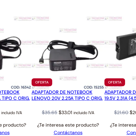
3
.
PRODUCTO
PRODUC
OFERTA
OFERTA
EN
EN
OTEBOOK
ADAPTADOR DE NOTEBOOK
OFERTA
ADAPTADOR D
OFERTA
 TIPO C ORIG.
LENOVO 20V 2.25A TIPO C ORIG.
19.5V 2.31A (4.
l
Current
Original
Current
Ori
$
35.65
$
33.01
$
21.60
$
2
incluido IVA
incluido IVA
price
price
price
pr
te producto?
¿Te interesa este producto?
¿Te interes
is:
was:
is:
wa
anos
Contáctanos
Con
$36.00.
$35.65.
$33.01.
$21