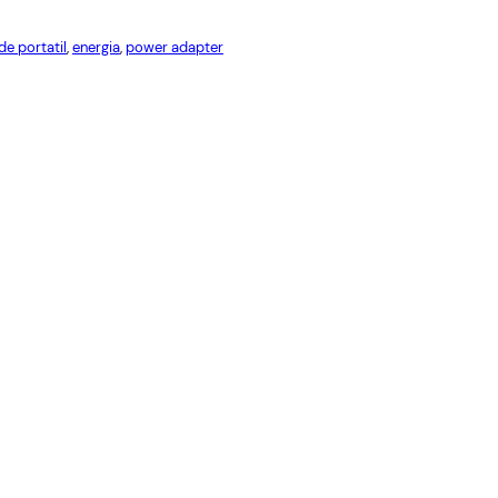
Red
Cables USB
Cables Varios
de portatil
, 
energia
, 
power adapter