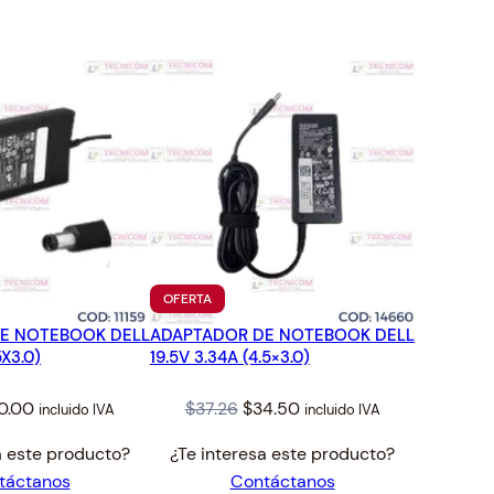
TO
PRODUCTO
OFERTA
EN
E NOTEBOOK DELL
ADAPTADOR DE NOTEBOOK DELL
OFERTA
5X3.0)
19.5V 3.34A (4.5×3.0)
ginal
Current
Original
Current
0.00
$
37.26
$
34.50
incluido IVA
incluido IVA
ice
price
price
price
a este producto?
¿Te interesa este producto?
s:
is:
was:
is:
táctanos
Contáctanos
.60.
$20.00.
$37.26.
$34.50.