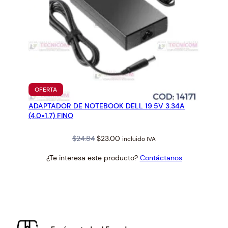
PRODUCTO
OFERTA
EN
ADAPTADOR DE NOTEBOOK DELL 19.5V 3.34A
OFERTA
(4.0×1.7) FINO
Original
Current
$
24.84
$
23.00
incluido IVA
price
price
¿Te interesa este producto?
Contáctanos
was:
is:
$24.84.
$23.00.