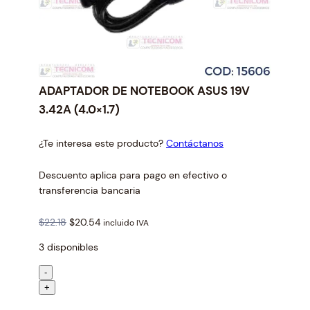
ADAPTADOR DE NOTEBOOK ASUS 19V
3.42A (4.0×1.7)
¿Te interesa este producto?
Contáctanos
Descuento aplica para pago en efectivo o
transferencia bancaria
O
C
$
22.18
$
20.54
incluido IVA
r
u
3 disponibles
i
r
g
r
A
-
i
e
D
+
n
n
A