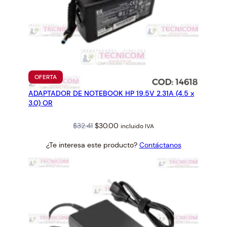
PRODUCTO
OFERTA
EN
ADAPTADOR DE NOTEBOOK HP 19.5V 2.31A (4.5 x
OFERTA
3.0) OR
Original
Current
$
32.41
$
30.00
incluido IVA
price
price
¿Te interesa este producto?
Contáctanos
was:
is:
$32.41.
$30.00.