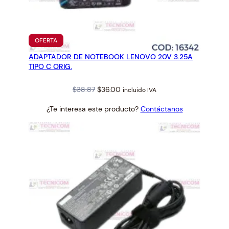
U
S
1
9
PRODUCTO
OFERTA
EN
V
ADAPTADOR DE NOTEBOOK LENOVO 20V 3.25A
OFERTA
3
TIPO C ORIG.
.
4
Original
Current
$
38.87
$
36.00
incluido IVA
2
price
price
¿Te interesa este producto?
Contáctanos
A
was:
is:
(
$38.87.
$36.00.
4
.
0
×
1
.
7
)