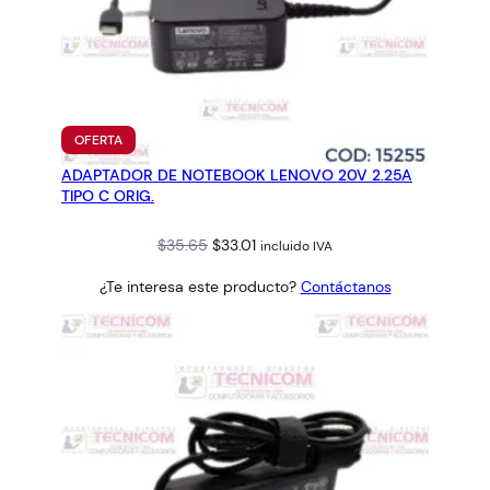
PRODUCTO
OFERTA
EN
ADAPTADOR DE NOTEBOOK LENOVO 20V 2.25A
OFERTA
TIPO C ORIG.
Original
Current
$
35.65
$
33.01
incluido IVA
price
price
¿Te interesa este producto?
Contáctanos
was:
is:
$35.65.
$33.01.