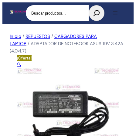
Buscar
Inicio
/
REPUESTOS
/
CARGADORES PARA
LAPTOP
/ ADAPTADOR DE NOTEBOOK ASUS 19V 3.42A
(4.0×1.7)
¡Oferta!
🔍