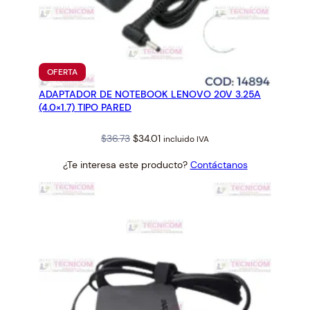
c
a
n
t
PRODUCTO
i
OFERTA
EN
d
ADAPTADOR DE NOTEBOOK LENOVO 20V 3.25A
OFERTA
a
(4.0×1.7) TIPO PARED
d
Original
Current
$
36.73
$
34.01
incluido IVA
price
price
¿Te interesa este producto?
Contáctanos
was:
is:
$36.73.
$34.01.