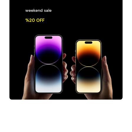
weekend sale
%20 OFF