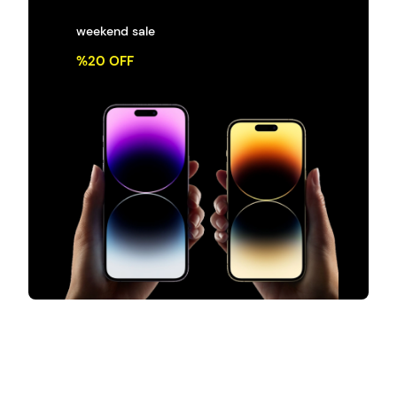
weekend sale
%20 OFF