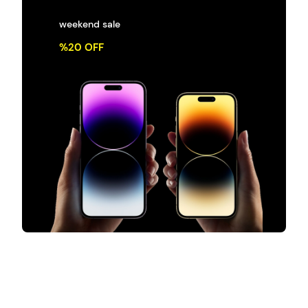
weekend sale
%20 OFF