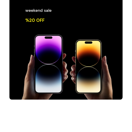
weekend sale
%20 OFF