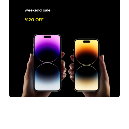
weekend sale
%20 OFF