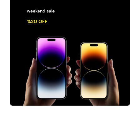
weekend sale
%20 OFF