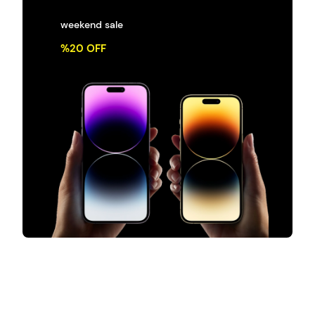
weekend sale
%20 OFF