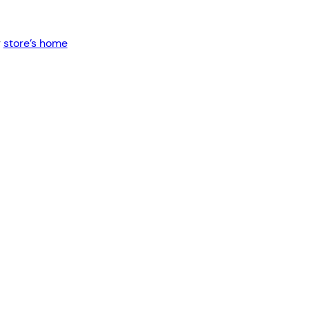
Red
Cables USB
Cables Varios
r
store’s home