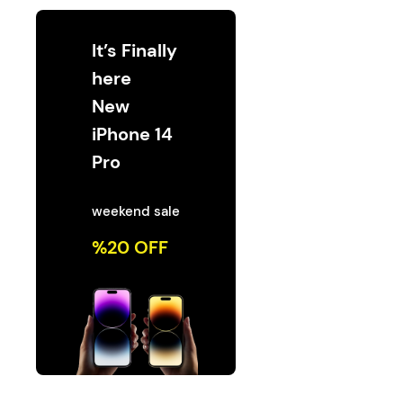
Switche
Monitores y TV
It’s Finally
Suministros de Impresión
here
Punto de Venta
New
iPhone 14
Conver
Accesorios y Periféricos
Pro
Adapta
Protección Eléctrica
weekend sale
Repuestos
%20 OFF
Software