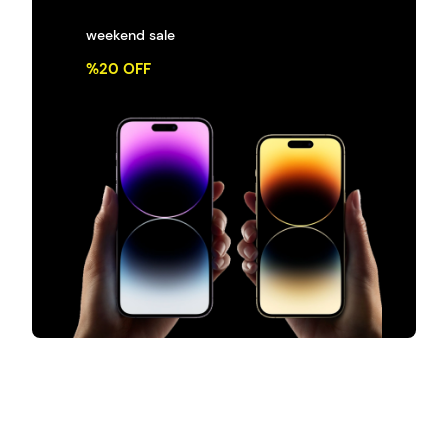
weekend sale
%20 OFF