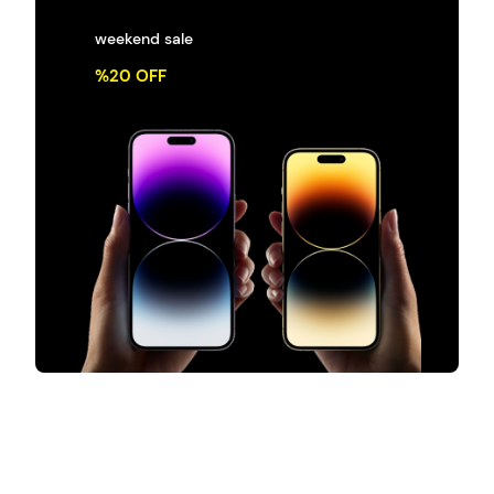
weekend sale
%20 OFF