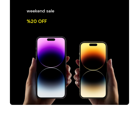
weekend sale
%20 OFF