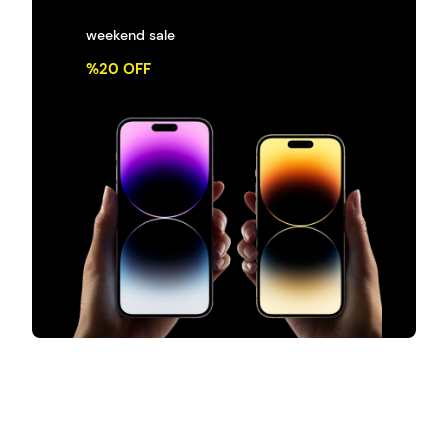
weekend sale
%20 OFF