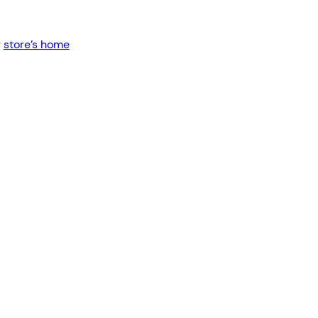
Red
Cables USB
Cables Varios
r
store’s home