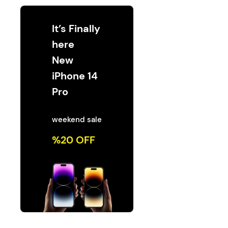
Switche
Monitores y TV
It’s Finally
Suministros de Impresión
here
Punto de Venta
New
iPhone 14
Conver
Accesorios y Periféricos
Pro
Adapta
Protección Eléctrica
weekend sale
Repuestos
%20 OFF
Software