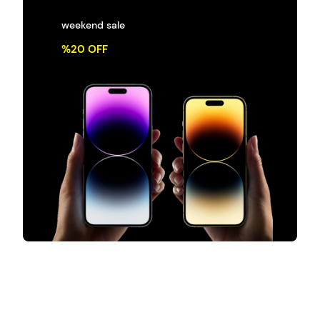
weekend sale
%20 OFF