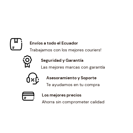
c
e
c
e
e
i
e
i
w
s
w
s
a
:
a
:
s
$
s
$
:
3
:
4
$
4
$
6
Envíos a todo el Ecuador
3
.
4
.
Trabajamos con los mejores couriers!
7
5
9
0
.
0
.
0
Seguridad y Garantía
2
.
6
.
Las mejores marcas con garantía
6
8
Asesoramiento y Soporte
.
.
Te ayudamos en tu compra
Los mejores precios
Ahorra sin comprometer calidad