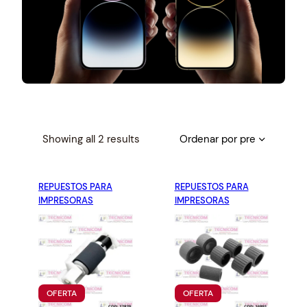
S
Showing all 2 results
o
r
REPUESTOS PARA
t
REPUESTOS PARA
IMPRESORAS
IMPRESORAS
e
d
b
y
p
r
P
P
OFERTA
OFERTA
i
R
R