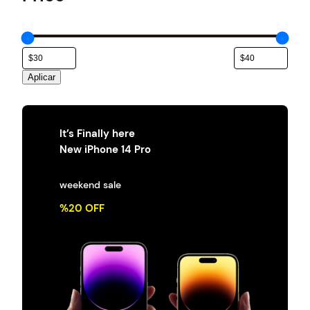
e
g
o
r
í
a
Aplicar
It’s Finally here
New iPhone 14 Pro
weekend sale
%20 OFF