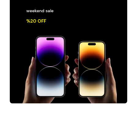
weekend sale
%20 OFF