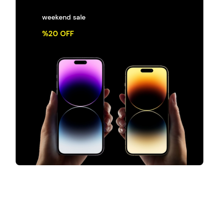
weekend sale
%20 OFF