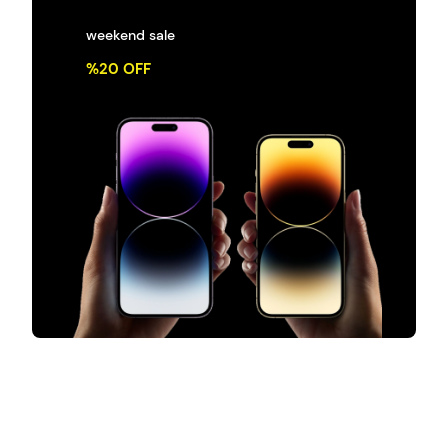
weekend sale
%20 OFF